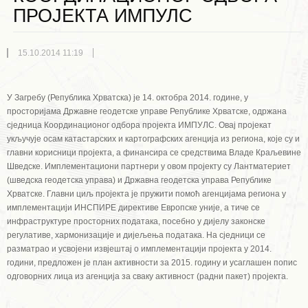
ПРОЈЕКТА ИМПУЛС
15.10.2014 11:19
У Загребу (Република Хрватска) је 14. октобра 2014. године, у
просторијама Државне геодетске управе Републике Хрватске, одржана
сједница Координационог одбора пројекта ИМПУЛС. Овај пројекат
укључује осам катастарских и картографских агенција из региона, које су и
главни корисници пројекта, а финансира се средствима Владе Краљевине
Шведске. Имплементациони партнери у овом пројекту су Лантматериет
(шведска геодетска управа) и Државна геодетска управа Републике
Хрватске. Главни циљ пројекта је пружити помоћ агенцијама региона у
имплементацији ИНСПИРЕ директиве Европске уније, а тиче се
инфраструктуре просторних података, посебно у дијелу законске
регулативе, хармонизације и дијељења података. На сједници се
разматрао и усвојени извјештај о имплементацији пројекта у 2014.
години, предложен је план активности за 2015. годину и усаглашен попис
одговорних лица из агенција за сваку активност (радни пакет) пројекта.