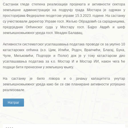
Састанак гледе степена реализације пројеката и активности сектора
земљишне администрације на подручју града Мостара је одржан у
просторијама Федералне геодетске управе 15.3.2023. године. На састанку
су учествовали директор Управе госп. Жељко Обрадовић са сарадницима,
предсједник Опћинског суда у Мостару госп. Бајро Авдић и шеф
земљишнокњижног уреда госп. Меадин Балавац.
Активности систематског усаглашавања података проводе се за укупно 10
катастарских опћина (к.о. Цим, Илићи, Родоч, Врапчићи, Благај, Буна,
Чуле, Миљковићи, Подгорје и Полог) док је у току катастарски дио
усаглашавања података за к.о. Мостар И и Мостар ИИ, након чега ће
подаци бити пренесени у земљишну књигу.
На састанку је било говора и о јачању капацитета унутар
земљишнокњижног уреда како би се све планиране активности успјешно
реализовале.
Натраг