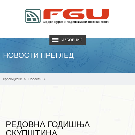
ИЗБОРНИК
НОВОСТИ ПРЕГЛЕД
српски језик
Новости
Редовна годишња скупштина ЕуроГеограпхицса за 2020. годину
РЕДОВНА ГОДИШЊА
СКУПШТИНА