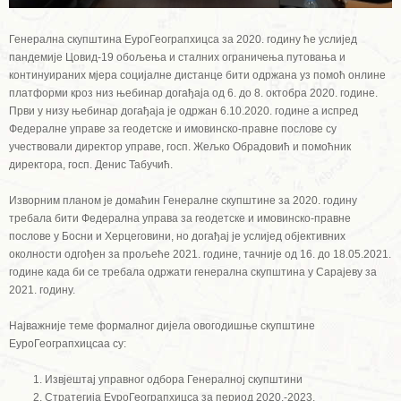
Генерална скупштина ЕуроГеограпхицса за 2020. годину ће услијед
пандемије Цовид-19 обољења и сталних ограничења путовања и
континуираних мјера социјалне дистанце бити одржана уз помоћ онлине
платформи кроз низ њебинар догађаја од 6. до 8. октобра 2020. године.
Први у низу њебинар догађаја је одржан 6.10.2020. године а испред
Федералне управе за геодетске и имовинско-правне послове су
учествовали директор управе, госп. Жељко Обрадовић и помоћник
директора, госп. Денис Табучић.
Изворним планом је домаћин Генералне скупштине за 2020. годину
требала бити Федерална управа за геодетске и имовинско-правне
послове у Босни и Херцеговини, но догађај је услијед објективних
околности одгођен за прољеће 2021. године, тачније од 16. до 18.05.2021.
године када би се требала одржати генерална скупштина у Сарајеву за
2021. годину.
Најважније теме формалног дијела овогодишње скупштине
ЕуроГеограпхицсаа су:
Извјештај управног одбора Генералној скупштини
Стратегија ЕуроГеограпхицса за период 2020.-2023.