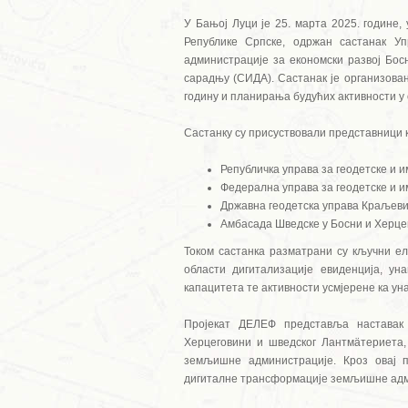
У Бањој Луци је 25. марта 2025. године,
Републике Српске, одржан састанак У
администрације за економски развој Бос
сарадњу (СИДА). Састанак је организова
годину и планирања будућих активности у о
Састанку су присуствовали представници 
Републичка управа за геодетске и 
Федерална управа за геодетске и и
Државна геодетска управа Краљев
Амбасада Шведске у Босни и Херце
Током састанка разматрани су кључни ел
области дигитализације евиденција, ун
капацитета те активности усмјерене ка у
Пројекат ДЕЛЕФ представља наставак
Херцеговини и шведског Лантмäтериета
земљишне администрације. Кроз овај п
дигиталне трансформације земљишне адми