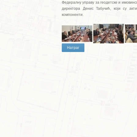
Федералну управу за геодетске и имовин
директора Денис Табучић, који су акт
компоненти.
Натраг