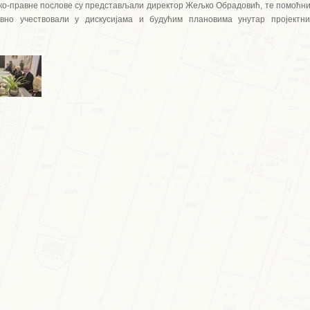
ско-правне послове су представљали директор Жељко Обрадовић, те помоћни
ивно учествовали у дискусијама и будућим плановима унутар пројектни