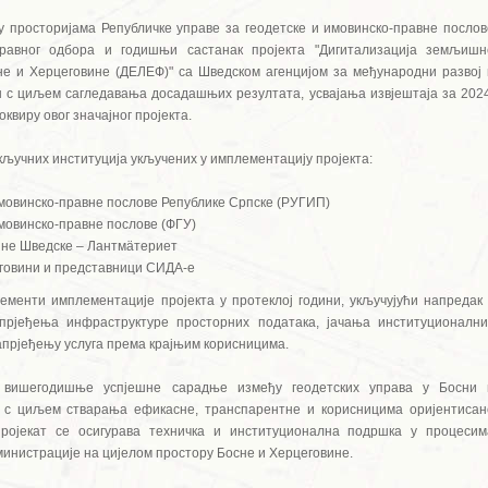
 у просторијама Републичке управе за геодетске и имовинско-правне послов
правног одбора и годишњи састанак пројекта "Дигитализација земљишн
не и Херцеговине (ДЕЛЕФ)" са Шведском агенцијом за међународни развој 
н с циљем сагледавања досадашњих резултата, усвајања извјештаја за 2024
квиру овог значајног пројекта.
кључних институција укључених у имплементацију пројекта:
имовинско-правне послове Републике Српске (РУГИП)
мовинско-правне послове (ФГУ)
ине Шведске – Лантмäтериет
говини и представници СИДА-е
ементи имплементације пројекта у протеклој години, укључујући напредак 
апрјеђења инфраструктуре просторних података, јачања институционални
напрјеђењу услуга према крајњим корисницима.
 вишегодишње успјешне сарадње између геодетских управа у Босни 
, с циљем стварања ефикасне, транспарентне и корисницима оријентисан
ројекат се осигурава техничка и институционална подршка у процесим
нистрације на цијелом простору Босне и Херцеговине.