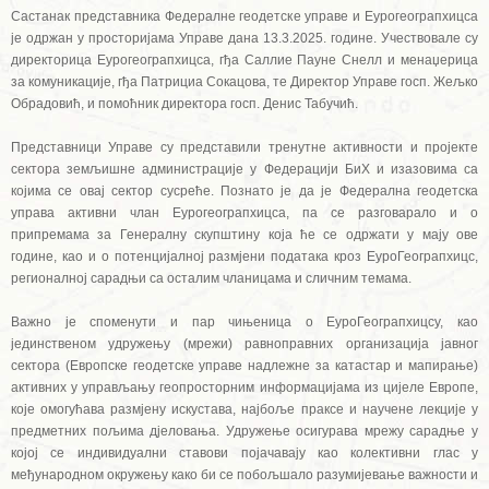
Састанак представника Федералне геодетске управе и Еурогеограпхицса
је одржан у просторијама Управе дана 13.3.2025. године. Учествовале су
директорица Еурогеограпхицса, гђа Саллие Паyне Снелл и менаџерица
за комуникације, гђа Патрициа Сокацова, те Директор Управе госп. Жељко
Обрадовић, и помоћник директора госп. Денис Табучић.
Представници Управе су представили тренутне активности и пројекте
сектора земљишне администрације у Федерацији БиХ и изазовима са
којима се овај сектор сусреће. Познато је да је Федерална геодетска
управа активни члан Еурогеограпхицса, па се разговарало и о
припремама за Генералну скупштину која ће се одржати у мају ове
године, као и о потенцијалној размјени података кроз ЕуроГеограпхицс,
регионалној сарадњи са осталим чланицама и сличним темама.
Важно је споменути и пар чињеница о ЕуроГеограпхицсу, као
јединственом удружењу (мрежи) равноправних организација јавног
сектора (Европске геодетске управе надлежне за катастар и мапирање)
активних у управљању геопросторним информацијама из цијеле Европе,
које омогућава размјену искустава, најбоље праксе и научене лекције у
предметних пољима д‌јеловања. Удружење осигурава мрежу сарадње у
којој се индивидуални ставови појачавају као колективни глас у
међународном окружењу како би се побољшало разумијевање важности и