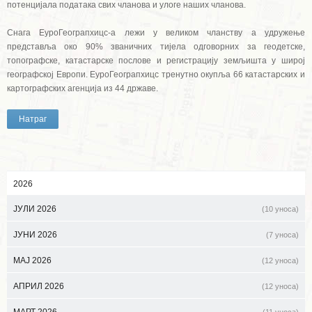
потенцијала података свих чланова и улоге наших чланова.
Снага ЕуроГеограпхицс-а лежи у великом чланству а удружење
представља око 90% званичних тијела одговорних за геодетске,
топографске, катастарске послове и регистрацију земљишта у широј
географској Европи. ЕуроГеограпхицс тренутно окупља 66 катастарских и
картографских агенција из 44 државе.
Натраг
2026
ЈУЛИ 2026
(10 уноса)
ЈУНИ 2026
(7 уноса)
МАЈ 2026
(12 уноса)
АПРИЛ 2026
(12 уноса)