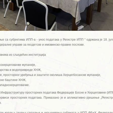
 са субјектима ИПП-а - унос података у Регистре ИПП “ одржана је 18. јул
едералне управе за геодетске и имовинско-правне послове.
вника из сљедећих институција
охерцеговачке жупаније,
рства и водопривреде ХНЖ,
е, просторног уређења и заштите околиша Херцегбосанске жупаније,
есне баштине ХНЖ,
 Западнохерцеговачке.
у Инфраструктуру просторних података Федерације Босне и Херцеговине (ИП
рвиси просторних података. Приказано је и апликативно рјешење „Регистр
.
ан корак у јачању сарадње и укључивању субјеката у ИПП ФБиХ. Федералн