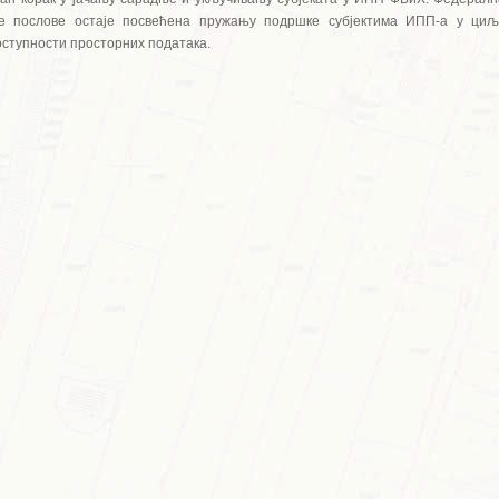
не послове остаје посвећена пружању подршке субјектима ИПП-а у циљ
ступности просторних података.