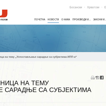
Босански
Хрватски
E
ПОЧЕТНА
НОВОСТИ
О НАМА
ПРОИЗВОДИ И...
ЗАКОНИ И..
ца на тему „Успостављање сарадње са субјектима ИПП-а“
НИЦА НА ТЕМУ
 САРАДЊЕ СА СУБЈЕКТИМА