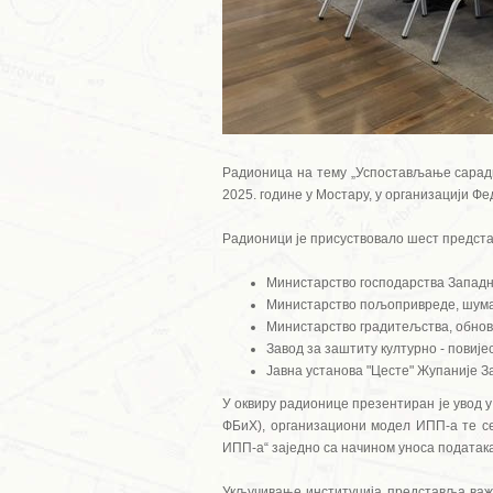
Радионица на тему „Успостављање сарадње
2025. године у Мостару, у организацији Ф
Радионици је присуствовало шест предста
Министарство господарства Западн
Министарство пољопривреде, шума
Министарство градитељства, обнов
Завод за заштиту културно - повиј
Јавна установа "Цесте" Жупаније
У оквиру радионице презентиран је увод 
ФБиХ), организациони модел ИПП-а те се
ИПП-а“ заједно са начином уноса података
Укључивање институција представља важ