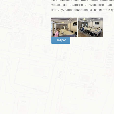
управа за геодетске и имовинско-прав
континуираног побољшања квалитете и до
Натраг