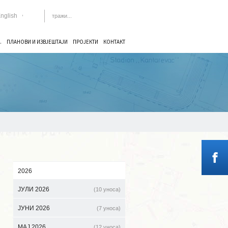
nglish
.
ПЛАНОВИ И ИЗВЈЕШТАЈИ
ПРОЈЕКТИ
КОНТАКТ
риули-Венезиа Гиулиа, Мађарске, Словачке,
2026
ЈУЛИ 2026
(10 уноса)
ЈУНИ 2026
(7 уноса)
МАЈ 2026
(12 уноса)