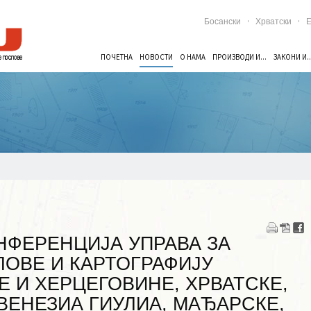
Босански
Хрватски
E
ПОЧЕТНА
НОВОСТИ
О НАМА
ПРОИЗВОДИ И...
ЗАКОНИ И..
ске послове и картографију Аустрије, Босне и Херцеговине, Хрватске, Чешке, Ф
НФЕРЕНЦИЈА УПРАВА ЗА
ЛОВЕ И КАРТОГРАФИЈУ
Е И ХЕРЦЕГОВИНЕ, ХРВАТСКЕ,
ВЕНЕЗИА ГИУЛИА, МАЂАРСКЕ,