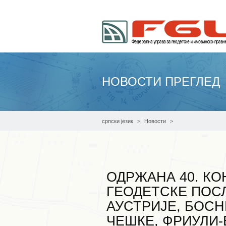
НОВОСТИ ПРЕГЛЕД
српски језик
Новости
Одржана 40. конференција управа за геодет
Словеније, Трентина и Јужног Тирола
ОДРЖАНА 40. КО
ГЕОДЕТСКЕ ПОС
АУСТРИЈЕ, БОСН
ЧЕШКЕ, ФРИУЛИ-