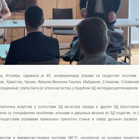
ну, Италија, одржана је 40. конференција управа за геодетске послове 
не, Хрватске, Чешке, Фриули-Венезиа Гиулиа, Мађарске, Словачке, Словеније
вогодишњег скупа била је улога катастра у будућем 3Д интердисциплинарном 
актична искуства у успостави 3Д катастра зграда и других 3Д просторни
ени су специфични проблеми, изазови и рјешења везана уз 3Д податке, те ј
 геодетским управама приказано тренутно стање и смјер даљњег развоја 
етске и имовинско-правне послове (ФГУ), инспектор за основне геодетск