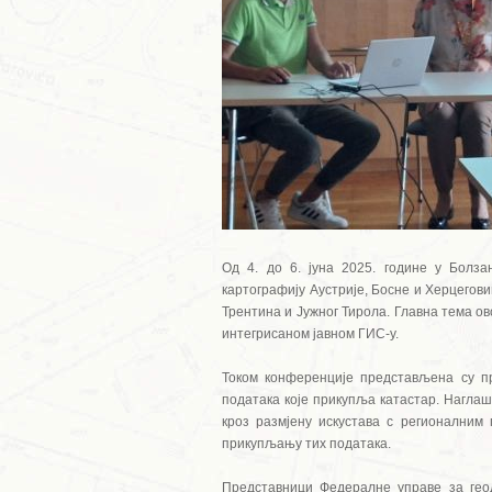
Од 4. до 6. јуна 2025. године у Болза
картографију Аустрије, Босне и Херцегови
Трентина и Јужног Тирола. Главна тема о
интегрисаном јавном ГИС-у.
Током конференције представљена су пр
података које прикупља катастар. Наглаш
кроз размјену искустава с регионалним
прикупљању тих података.
Представници Федералне управе за геод