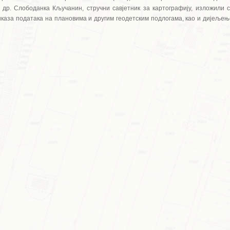
др. Слободанка Кључанин, стручни савјетник за картографију, изложили с
иказа података на плановима и другим геодетским подлогама, као и дијељењ