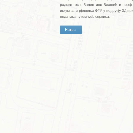
радове госп. Валентино Влашић и проф. 
искуства и рјешења ФГУ у подручју 3Д пр
података путем web сервиса.
Натраг