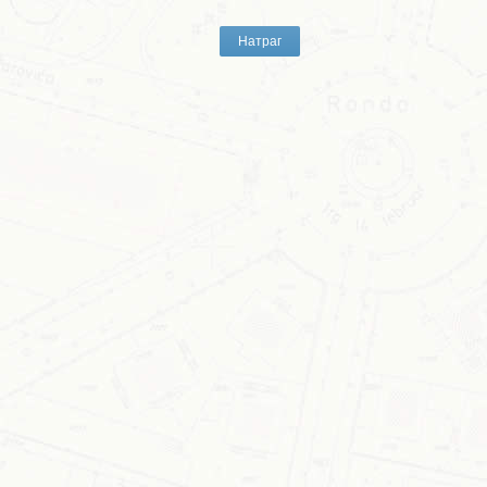
Натраг