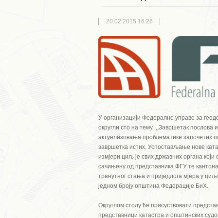
20.02.2015 16:26
У организацији Федералне управе за геоде
округли сто на тему ,,Завршетак послова
актуелизовања проблематике започетих п
завршетка истих. Успостављање нове ката
измјери циљ је свих државних органа кој
сачињену од представника ФГУ те кантона
тренутног стања и приједлога мјера у ци
једном броју општина Федерације БиХ.
Округлом столу ће присуствовати предста
представници катастра и општинских судов