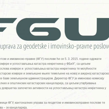
тске и имовинско-правне (ФГУ) послове ће се 5. 3. 2015. године одржати
 измјере и успостављања катастра некретнина у ФБиХ“, са циљем
ослова измјере и успостављања катастра некретнина те могућности
старске измјере и земљишне књиге темељене на новој и ажурној катастарско
и се баве земљишном администрацијом. Директор ФГУ је именовао комисију
лних и општинских катастарских канцеларија, са циљем утврђивања
љу довршетка започетих активности на успостављању катастра некретнина у
вници ФГУ, кантоналних управа за геодетске и имовинскоправне послове те
а – зк канцеларија.