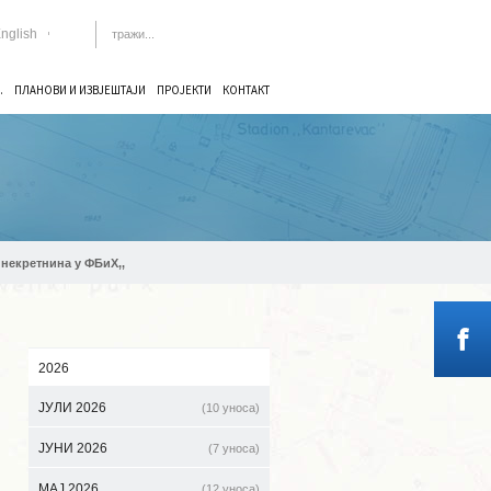
nglish
.
ПЛАНОВИ И ИЗВЈЕШТАЈИ
ПРОЈЕКТИ
КОНТАКТ
 некретнина у ФБиХ,,
2026
ЈУЛИ 2026
(10 уноса)
ЈУНИ 2026
(7 уноса)
МАЈ 2026
(12 уноса)