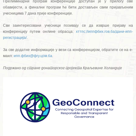
Прелиминарни програм конференције доступан је у прилогу ове
обавијести, а финални програм ће бити достављен свим пријављеним
учесницима 7 дана прије конференције.
Сви заинтересовани учесници позивају се да изврше пријаву на
конференцију путем онлине обрасца:
хттпс://иппфбих.гов.ба/дани-ипп-
регистрација/
.
За све додатне информације у вези са конференцијом, обратите се на е-
маил:
ипп.фбих@фгу.цом.ба
.
Подржано од стране донаторског пројекта Краљевине Холандије