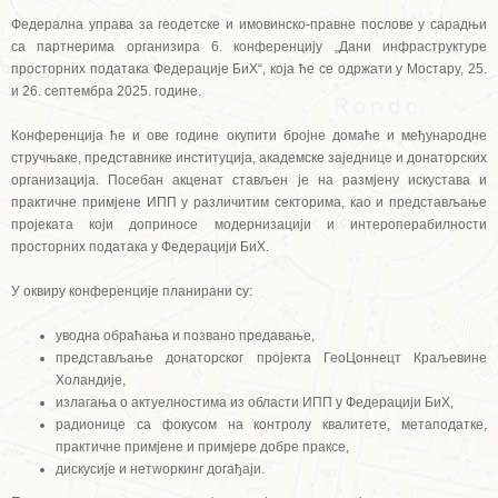
Федерална управа за геодетске и имовинско-правне послове у сарадњи
са партнерима организира 6. конференцију „Дани инфраструктуре
просторних података Федерације БиХ“, која ће се одржати у Мостару, 25.
и 26. септембра 2025. године.
Конференција ће и ове године окупити бројне домаће и међународне
стручњаке, представнике институција, академске заједнице и донаторских
организација. Посебан акценат стављен је на размјену искустава и
практичне примјене ИПП у различитим секторима, као и представљање
пројеката који доприносе модернизацији и интероперабилности
просторних података у Федерацији БиХ.
У оквиру конференције планирани су:
уводна обраћања и позвано предавање,
представљање донаторског пројекта ГеоЦоннецт Краљевине
Холандије,
излагања о актуелностима из области ИПП у Федерацији БиХ,
радионице са фокусом на контролу квалитете, метаподатке,
практичне примјене и примјере добре праксе,
дискусије и нетwоркинг догађаји.