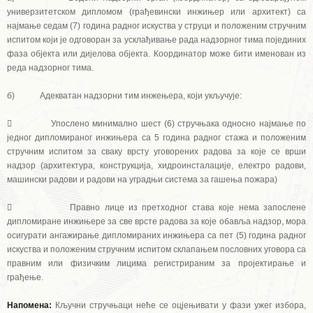
универзитетском дипломом (грађевински инжињер или архитект) са
најмање седам (7) година радног искуства у струци и положеним стручним
испитом који је одговоран за усклађивање рада надзорног тима појединих
фаза објекта или дијелова објекта. Координатор може бити именован из
реда надзорног тима.
б) Адекватан надзорни тим инжењера, који укључује:
 Упослено минимално шест (6) стручњака односно најмање по
једног дипломираног инжињера са 5 година радног стажа и положеним
стручним испитом за сваку врсту уговорених радова за које се врши
надзор (архитектура, конструкција, хидроинсталације, електро радови,
машински радови и радови на уградњи система за гашења пожара)
 Правно лице из претходног става које нема запослене
дипломиране инжињере за све врсте радова за које обавља надзор, мора
осигурати ангажирање дипломираних инжињера са пет (5) година радног
искуства и положеним стручним испитом склапањем пословних уговора са
правним или физичким лицима регистрираним за пројектирање и
грађење.
Напомена:
Кључни стручњаци неће се оцјењивати у фази ужег избора,