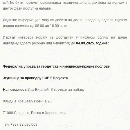
већ ће бити предмет оцјењивања техничког дијела захтјева за понуду у
другој фази поступка набаве.
Додатне информације могу се добити на доље наведеној адреси тијеком
радног времена од 08:00 до 16:00 сати.
Изрази интереса морају се доставити у писаном облику на доље
наведену адресу (особно или е-поштом) до
04.09.2025. године:
Федерална управа за геодетске и имовинско-правне послове
Јединица за проведбу ГИВЕ Пројекта
На позорност
: Ива Видовић, Стручњак за набаву
Хамдије Крешевљаковића 96
71000 Сарајево, Босна и Херцеговина
Тел: +387 33 586 063