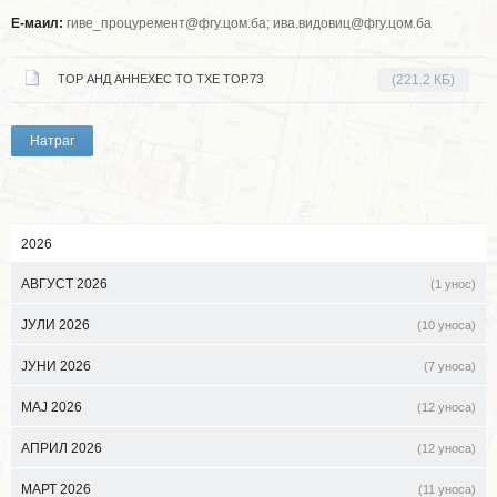
Е-маил:
гиве_процуремент@фгу.цом.ба; ива.видовиц@фгу.цом.ба
ТОР АНД АННЕXЕС ТО ТХЕ ТОР.7З
(221.2 КБ)
Натраг
2026
АВГУСТ 2026
(1 унос)
ЈУЛИ 2026
(10 уноса)
ЈУНИ 2026
(7 уноса)
МАЈ 2026
(12 уноса)
АПРИЛ 2026
(12 уноса)
МАРТ 2026
(11 уноса)