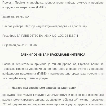
Пројект: Пројект унапређења геопросторне инфраструктуре и процјене
вриједности некретнина (ГИВЕ)
Зајам бр.: 96760-БА
Наслов уговора: Надзор над извођењем радова на адаптацији
Реф. број: БА-ГИВЕ-96760-БА-ФБиХ-ЦС-ЦQС-25-Б.3.7-1
Објављен дана: 21.08.2025.
ЈАВНИ ПОЗИВ ЗА ИЗРАЖАВАЊЕ ИНТЕРЕСА
Босна и Херцеговина примила је финанцирање од Свјетске банке за
трошкове Пројекта унапређења геопросторне инфраструктуре и процјене
вриједности некретнина (ГИВЕ) и намјерава дио средстава искористити
за сљедеће конзултантске услуге:
Надзор над извођењем радова на адаптацији
Конзултантске услуге („Услуге“) укључују стручни надзор над извођењем
радова реконструкције дијела складишног објекта „А“ укупне површине
720 м2 (укупна нетто површина новог простора унутар дијела складишног