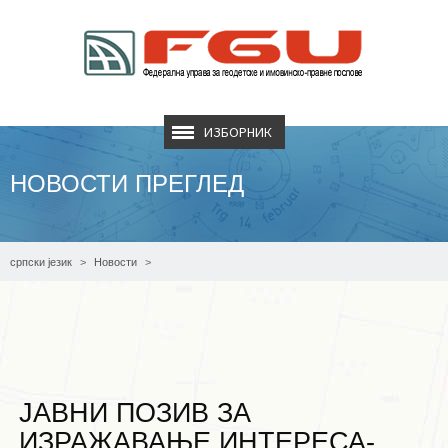
ИЗБОРНИК
НОВОСТИ ПРЕГЛЕД
српски језик
Новости
ЈАВНИ ПОЗИВ ЗА ИЗРАЖАВАЊЕ ИНТЕРЕСА- Надзор над извођењем радова
на адаптацији новог простора унутар дијела складишног објекта
ЈАВНИ ПОЗИВ ЗА
ИЗРАЖАВАЊЕ ИНТЕРЕСА-