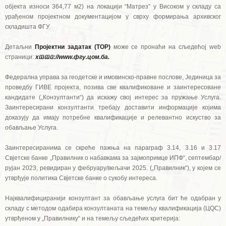
објекта износи 364,77 м2) на локацији “Матрез” у Високом у складу са
урађеном пројектном документацијом у сврху формирања архивског
складишта ФГУ.
Детаљни
Пројектни задатак (ТОР)
може се пронаћи на сљедећој web
страници:
хттп://www.фгу.цом.ба.
Федерална управа за геодетске и имовинско-правне послове, Јединица за
проведбу ГИВЕ пројекта, позива све квалификоване и заинтересоване
кандидате („Конзултанти“) да искажу свој интерес за пружање Услуга.
Заинтересирани конзултанти требају доставити информације којима
доказују да имају потребне квалификације и релевантно искуство за
обављање Услуга.
Заинтересиранима се скреће пажња на параграф 3.14, 3.16 и 3.17
Свјетске банке „Правилник о набавкама за зајмопримце ИПФ“, септембар/
рујан 2023, ревидиран у фебруару/вељачи 2025. („Правилник“), у којем се
утврђује политика Свјетске банке о сукобу интереса.
Најквалифициранији конзултант за обављање услуга бит ће одабран у
складу с методом одабира конзултаната на темељу квалификација (ЦQС)
утврђеном у „Правилнику“ и на темељу сљедећих критерија: