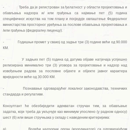
- Треба да је регистрован за ђелатност у области пројектовања и
обављања надзора и/ или грађења са најмање пет (5) година
специфичног искуства на том плану и посједује овлаштење Федералног
министарства просторног уређења за послове обављања пројектовања и
/или грађења (федералну лиценцу).
- Годишњи промет у свакој од задње три (3) године већи од 90.000
КМ.
- У задњих пет (5) година од датума објаве натјечаја успјешно
релизирана минимално три (3) уговора за пројектовање и надзор над
извођењем радова за пословне објекте и објекте јавног карактера
вриједности веће од 30.000 КМ.
- Познавање одговарајућег локалног законодавства, техничких
стандарда и регулативе.
Конзултант ће обезбиједити адекватан стручан тим, за обављање
задатка, који треба да укључује као минимум упослено (у радном односу)
шест (6) или више стручњака у складу с наведеним критеријима:
а) Водећи надзорни орган (координатор) са одговарајућом