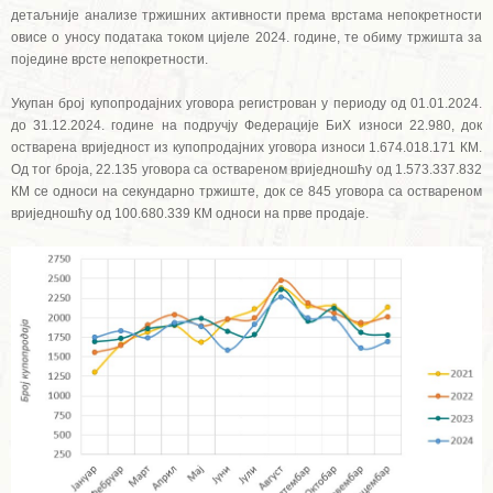
детаљније анализе тржишних активности према врстама непокретности
овисе о уносу података током цијеле 2024. године, те обиму тржишта за
поједине врсте непокретности.
Укупан број купопродајних уговора регистрован у периоду од 01.01.2024.
до 31.12.2024. године на подручју Федерације БиХ износи 22.980, док
остварена вриједност из купопродајних уговора износи 1.674.018.171 КМ.
Од тог броја, 22.135 уговора са оствареном вриједношћу од 1.573.337.832
КМ се односи на секундарно тржиште, док се 845 уговора са оствареном
вриједношћу од 100.680.339 КМ односи на прве продаје.