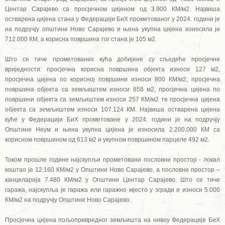
Центар Сарајево са просјечном цијеном од 3.900 КМ/м2. Највиша
остварена цијена стана у Федерацији БиХ прометованог у 2024. години је
на подручју општине Ново Сарајево и њена укупна цијена износила је
712.000 КМ, а корисна површина тог стана је 105 м2.
Што се тиче прометованих кућа добијене су сљедеће просјечне
вриједности: просјечна корисна површина објекта износи 127 м2,
просјечна цијена по корисној површини износи 800 КМ/м2, просјечна
површина објекта са земљиштем износи 858 м2, просјечна цијена по
површини објекта са земљиштем износи 257 КМ/м2 те просјечна цијена
објекта са земљиштем износи 107.124 КМ. Највиша остварена цијена
куће у Федерацији БиХ прометоване у 2024. години је на подручју
Општине Неум и њена укупна цијена је износила 2.200.000 КМ са
корисном површином од 613 м2 и укупном површином парцеле 492 м2.
Током прошле године најскупљи прометовани пословни простор - локал
коштао је 12.160 КМ/м2 у Општини Ново Сарајево, а пословни простор –
канцеларија 7.480 КМ/м2 у Општини Центар Сарајево. Што се тиче
гаража, најскупља је гаража или гаражно мјесто у згради и износи 5.000
КМ/м2 на подручју Општине Ново Сарајево.
Просјечна цијена пољопривредног земљишта на нивоу Федерације БиХ