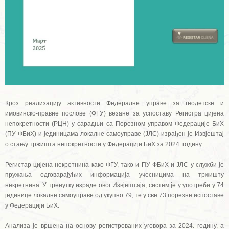
Кроз реализацију активности Федералне управе за геодетске и
имовинско-правне послове (ФГУ) везане за успоставу Регистра цијена
непокретности (РЦН) у сарадњи са Порезном управом Федерације БиХ
(ПУ ФБиХ) и јединицама локалне самоуправе (ЈЛС) израђен је Извјештај
о стању тржишта непокретности у Федерацији БиХ за 2024. годину.
Регистар цијена некретнина како ФГУ, тако и ПУ ФБиХ и ЈЛС у служби је
пружања одговарајућих информација учесницима на тржишту
некретнина. У тренутку израде овог Извјештаја, систем је у употреби у 74
јединице локалне самоуправе од укупно 79, те у све 73 порезне испоставе
у Федерацији БиХ.
Анализа је вршена на основу регистрованих уговора за 2024. годину, а