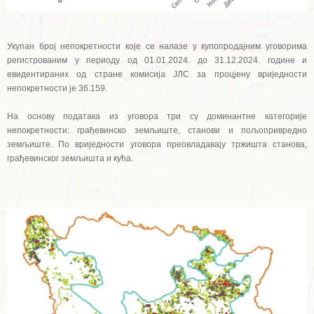
Укупан број непокретности које се налазе у купопродајним уговорима
регистрованим у периоду од 01.01.2024. до 31.12.2024. године и
евидентираних од стране комисија ЈЛС за процјену вриједности
непокретности је 36.159.
На основу података из уговора три су доминантне категорије
непокретности: грађевинско земљиште, станови и пољопривредно
земљиште. По вриједности уговора преовладавају тржишта станова,
грађевинског земљишта и кућа.