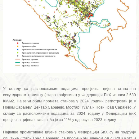
У складу са расположивим подацима просјечна цијена стана на
секундарном тржишту (стара грађевина) у Федерацији БиХ износи 2.530
КМ/м2. Највећи обим промета станова у 2024. години регистрован је у
Новом Сарајеву, Центар Сарајево, Мостар, Тузла и Нови Град Сарајево. У
складу са расположивим подацима за 2024. годину у Федерацији БиХ
просјечна цијена стана већа је за 11% у односу на 2023. годину.
Највише прометоване цијене станова у Федерацији БиХ су на подручју
општина Стари Град Сарајево, са просјечном цијеном од 4.020 КМ/м2 и