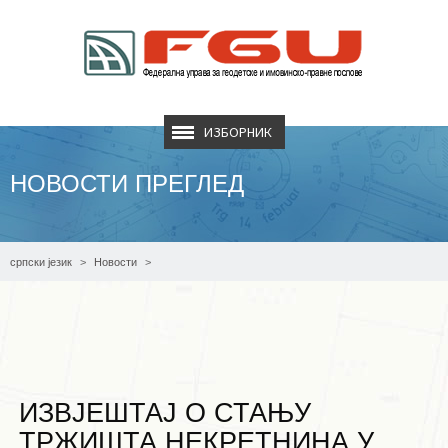
ИЗБОРНИК
НОВОСТИ ПРЕГЛЕД
српски језик
Новости
Извјештај о стању тржишта некретнина у Федерацији БиХ за 2024. годину
ИЗВЈЕШТАЈ О СТАЊУ
ТРЖИШТА НЕКРЕТНИНА У