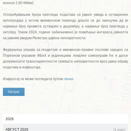
износи 2,80 КМ/м2.
Успоређивањем броја прегледа података са јавног увида и остварених
купопродаја у истом временском периоду дошло се до закључка да је
најмањи број промета остварен у децембру, а најмањи број прегледа у
октобру. Током 2024. године забиљежено је повећање интереса јавности
за јавним увидом Регистра цијена непокретности.
Федерална управа за геодетске и имовинско-правне послове заједно са
Порезном управом ФБиХ и јединицама локалне самоуправе ће и даље
доприносити транспарентности тржишта непокретности кроз јавну објаву
података и извјештаја.
Извјештај се може погледати путем
линка
.
Натраг
2026
АВГУСТ 2026
(1 унос)