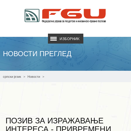
ИЗБОРНИК
НОВОСТИ ПРЕГЛЕД
српски језик
Новости
Позив за изражавање интереса - Привремени асистенти на пословима
ажурирања и замјене/успоставе земљишних књига - Опћински судови у
Чапљини, Бихаћу, Живиницама и Санском Мосту
ПОЗИВ ЗА ИЗРАЖАВАЊЕ
ИНТЕРЕСА - ПРИВРЕМЕНИ