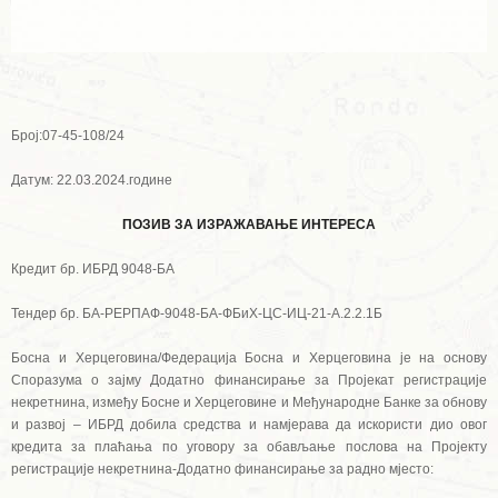
Број:07-45-108/24
Датум: 22.03.2024.године
ПОЗИВ ЗА ИЗРАЖАВАЊЕ ИНТЕРЕСА
Кредит бр. ИБРД 9048-БА
Тендер бр. БА-РЕРПАФ-9048-БА-ФБиХ-ЦС-ИЦ-21-А.2.2.1Б
Босна и Херцеговина/Федерација Босна и Херцеговина је на основу
Споразума о зајму Додатно финансирање за Пројекат регистрације
некретнина, између Босне и Херцеговине и Међународне Банке за обнову
и развој – ИБРД добила средства и намјерава да искористи дио овог
кредита за плаћања по уговору за обављање послова на Пројекту
регистрације некретнина-Додатно финансирање за радно мјесто: