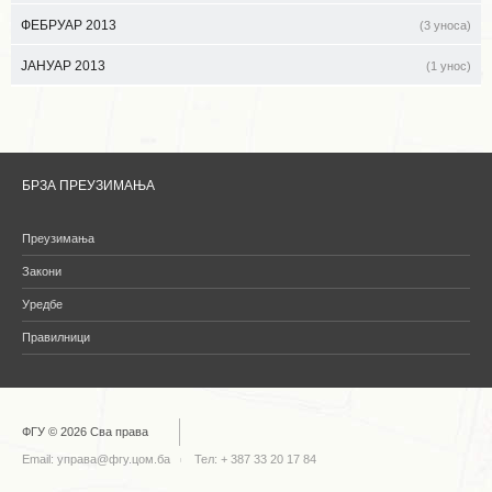
ФЕБРУАР 2013
(3 уноса)
ЈАНУАР 2013
(1 унос)
БРЗА ПРЕУЗИМАЊА
Преузимања
Закони
Уредбе
Правилници
ФГУ © 2026 Сва права
Email:
управа@фгу.цом.ба
Тел: + 387 33 20 17 84