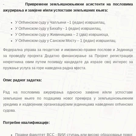
-
Привремени земљишнокњижни асистенти на пословима
ажурирања и замјене и/или успоставе земљишних књига:
У Опћинском суду у Чапљини –1 (један) извршилац,
У Опћинском суду у Бихаћу - 1 (један) извршилац,
У Опћинском суду у Живиницама – 2 (два) извршиоца,
У Опћинском суду у Санском Мосту – 1 (један) извршилац.
Федерална управа за геодетске и имовинско-правне послове и Јединица
за проведбу пројекта Додатно финансирање за Пројект регистрације
некретнина овим путем позивају кандидате да изразе свој интерес за
пружање услуга за горе наведена радна мјеста.
Опис радног задатка:
Рад на пословима ажурирања односно замјене и/или успоставе
земљишне књиге по подацима новог премјера у земљишнокњижним
уредима и издвојеним организацијским јединицама наведених опћинских
судова.
Потребне квалификације:
Правни факултет ВСС - ВИИ ступањ или високо образовање првог,