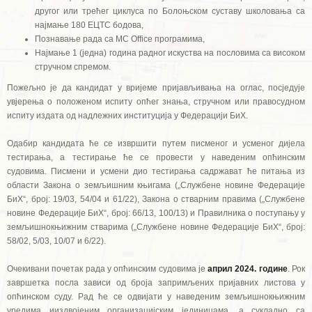
другог или трећег циклуса по Болоњском суставу школовања са
најмање 180 ЕЦТС бодова,
Познавање рада са МС Office програмима,
Најмање 1 (једна) година радног искуства на пословима са високом
стручном спремом.
Пожељно је да кандидат у вријеме пријављивања на оглас, посједује
увјерења о положеном испиту опћег знања, стручном или правосудном
испиту издата од надлежних институција у Федерацији БиХ.
Одабир кандидата ће се извршити путем писменог и усменог дијела
тестирања, а тестирање ће се провести у наведеним опћинским
судовима. Писмени и усмени дио тестирања садржават ће питања из
области Закона о земљишним књигама („Службене новине Федерације
БиХ“, број: 19/03, 54/04 и 61/22), Закона о стварним правима („Службене
новине Федерације БиХ“, број: 66/13, 100/13) и Правилника о поступању у
земљишнокњижним стварима („Службене новине Федерације БиХ“, број:
58/02, 5/03, 10/07 и 6/22).
Очекивани почетак рада у опћинским судовима је
април 2024. године
. Рок
завршетка посла зависи од броја запримљених пријавних листова у
опћинском суду. Рад ће се одвијати у наведеним земљишнокњижним
уредима ииздвојеним организацијским јединицама, а сукладно са