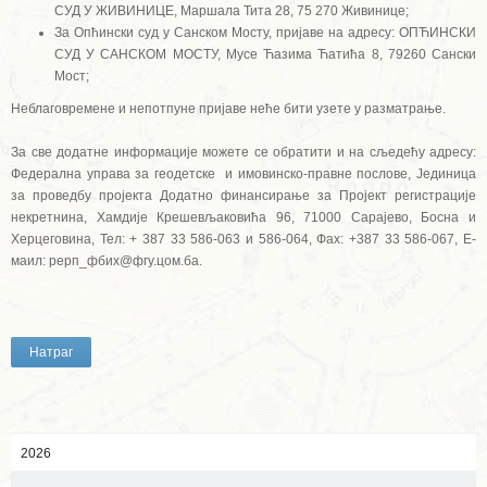
СУД У ЖИВИНИЦЕ, Маршала Тита 28, 75 270 Живинице;
За Опћински суд у Санском Мосту, пријаве на адресу: ОПЋИНСКИ
СУД У САНСКОМ МОСТУ, Мусе Ћазима Ћатића 8, 79260 Сански
Мост;
Неблаговремене и непотпуне пријаве неће бити узете у разматрање.
За све додатне информације можете се обратити и на сљедећу адресу:
Федерална управа за геодетске и имовинско-правне послове, Јединица
за проведбу пројекта Додатно финансирање за Пројект регистрације
некретнина, Хамдије Крешевљаковића 96, 71000 Сарајево, Босна и
Херцеговина, Тел: + 387 33 586-063 и 586-064, Фаx: +387 33 586-067, Е-
маил: рерп_фбих@фгу.цом.ба.
Натраг
2026