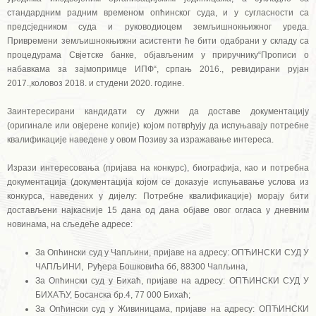
стандардним радним временом опћинског суда, и у сугласности са
предсједником суда и руководиоцем земљишнокњижног уреда.
Привремени земљишнокњижни асистенти ће бити одабрани у складу са
процедурама Свјетске банке, објављеним у приручнику“Прописи о
набавкама за зајмопримце ИПФ“, српањ 2016., ревидирани рујан
2017.,коловоз 2018. и студени 2020. године.
Заинтересирани кандидати су дужни да доставе документацију
(оригинале или овјерене копије) којом потврђују да испуњавају потребне
квалификације наведене у овом Позиву за изражавање интереса.
Изрази интересовања (пријава на конкурс), биографија, као и потребна
документација (документација којом се доказује испуњавање услова из
конкурса, наведених у дијелу: Потребне квалификације) морају бити
достављени најкасније 15 дана од дана објаве овог огласа у дневним
новинама, на сљедеће адресе:
За Опћински суд у Чапљини, пријаве на адресу: ОПЋИНСКИ СУД У
ЧАПЉИНИ, Руђера Бошковића бб, 88300 Чапљина,
За Опћински суд у Бихаћ, пријаве на адресу: ОПЋИНСКИ СУД У
БИХАЋУ, Босанска бр.4, 77 000 Бихаћ;
За Опћински суд у Живиницама, пријаве на адресу: ОПЋИНСКИ