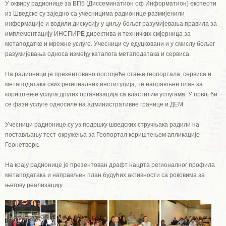
У оквиру радионице за ВП5 (Диссеминатион оф Информатион) експерти
из Шведске су заједно са учесницима радионице размијенили
информације и водили дискусију у циљу бољег разумијевања правила за
имплементацију ИНСПИРЕ директива и техничких смјерница за
метаподатке и мрежне услуге. Учесници су едуцковани и у смислу бољег
разумијевања односа између каталога метаподатака и сервиса.
На радионици је презентовано постојеће стање геопортала, сервиса и
метаподатака свих регионалних институција, те направљен план за
кориштење услуга других организација са властитим услугама. У првој би
се фази услуге односиле на административне границе и ДЕМ.
Учесници радионице су уз подршку шведских стручњака радили на
постављању тест-окружења за Геопортал кориштењем апликације
Геонетворк.
На крају радионице је презентован драфт нацрта регионалног профила
метаподатака и направљен план будућих активности са роковима за
његову реализацију.