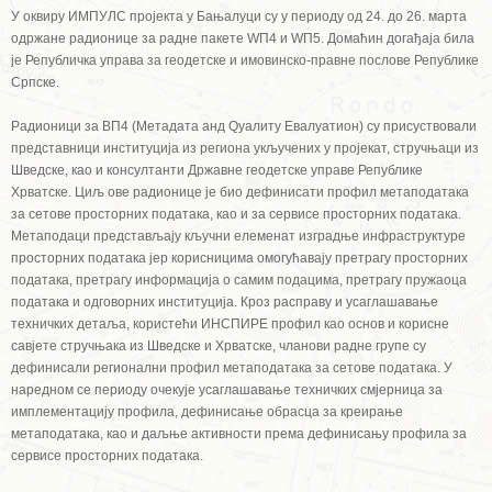
У оквиру ИМПУЛС пројекта у Бањалуци су у периоду од 24. до 26. марта
одржане радионице за радне пакете WП4 и WП5. Домаћин догађаја била
је Републичка управа за геодетске и имовинско-правне послове Републике
Српске.
Радионици за ВП4 (Метадата анд Qуалитy Евалуатион) су присуствовали
представници институција из региона укључених у пројекат, стручњаци из
Шведске, као и консултанти Државне геодетске управе Републике
Хрватске. Циљ ове радионице је био дефинисати профил метаподатака
за сетове просторних података, као и за сервисе просторних података.
Метаподаци представљају кључни елеменат изградње инфраструктуре
просторних података јер корисницима омогућавају претрагу просторних
података, претрагу информација о самим подацима, претрагу пружаоца
података и одговорних институција. Кроз расправу и усаглашавање
техничких детаља, користећи ИНСПИРЕ профил као основ и корисне
савјете стручњака из Шведске и Хрватске, чланови радне групе су
дефинисали регионални профил метаподатака за сетове података. У
наредном се периоду очекује усаглашавање техничких смјерница за
имплементацију профила, дефинисање обрасца за креирање
метаподатака, као и даљње активности према дефинисању профила за
сервисе просторних података.