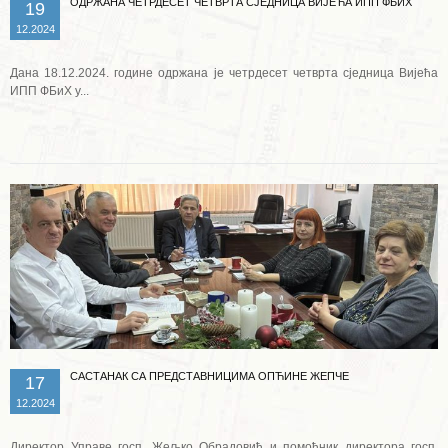
ОДРЖАНА ЧЕТРДЕСЕТ ЧЕТВРТА СЈЕДНИЦА ВИЈЕЋА ИПП ФБИХ
19
12.2024
Дана 18.12.2024. године одржана је четрдесет четврта сједница Вијећа
ИПП ФБиХ у...
Опширније ...
САСТАНАК СА ПРЕДСТАВНИЦИМА ОПЋИНЕ ЖЕПЧЕ
17
12.2024
Директор Управе госп. Жељко Обрадовић и помоћник директора госп.