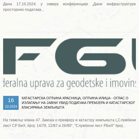
Дана 17.10.2024. у оквиру конференције „Дани инфраструктуре
просторних података...
Опширније ...
КАТАСТАРСКА ОПЋИНА ХРАСНИЦА, ОПЋИНА ИЛИЏА - ОГЛАС О
16
ИЗЛАГАЊУ НА ЈАВНИ УВИД ПОДАТАКА ПРЕМЈЕРА И КАТАСТАРСКОГ
10.2024
КЛАСИРАЊА ЗЕМЉИШТА
На темељу члана 47. Закона о премјеру и катастру земљишта („Службени
лист СР БиХ, број: 14/78, 12/87 и 26/90“, "Службени лист РБиХ" број...
Опширније ...