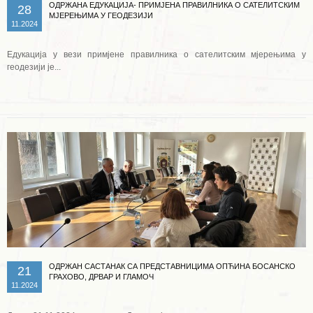
ОДРЖАНА ЕДУКАЦИЈА- ПРИМЈЕНА ПРАВИЛНИКА О САТЕЛИТСКИМ
28
МЈЕРЕЊИМА У ГЕОДЕЗИЈИ
11.2024
Едукација у вези примјене правилника о сателитским мјерењима у
геодезији је...
Опширније ...
ОДРЖАН САСТАНАК СА ПРЕДСТАВНИЦИМА ОПЋИНА БОСАНСКО
21
ГРАХОВО, ДРВАР И ГЛАМОЧ
11.2024