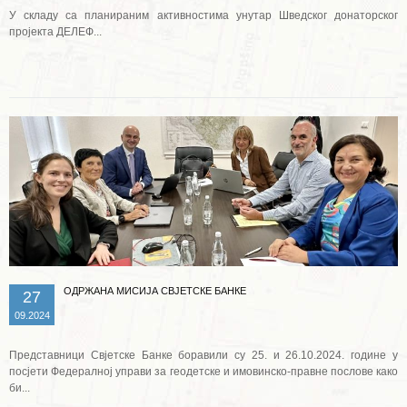
У складу са планираним активностима унутар Шведског донаторског
пројекта ДЕЛЕФ...
Опширније ...
ОДРЖАНА МИСИЈА СВЈЕТСКЕ БАНКЕ
27
09.2024
Представници Свјетске Банке боравили су 25. и 26.10.2024. године у
посјети Федералној управи за геодетске и имовинско-правне послове како
би...
Опширније ...