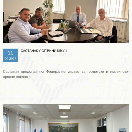
САСТАНАК У ОПЋИНИ КЉУЧ
11
09.2024
Састанак представника Федералне управе за геодетске и имовинско-
правне послове...
Опширније ...