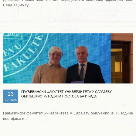
Сеад Хаџић су...
Опширније ...
ГРАЂЕВИНСКИ ФАКУЛТЕТ УНИВЕРЗИТЕТА У САРАЈЕВУ
13
ОБИЉЕЖИО 75 ГОДИНА ПОСТОЈАЊА И РАДА
12.2024
Грађевински факултет Универзитета у Сарајеву обиљежио је 75 година
постојања и...
Опширније ...