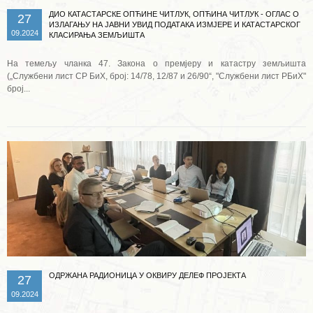
ДИО КАТАСТАРСКЕ ОПЋИНЕ ЧИТЛУК, ОПЋИНА ЧИТЛУК - ОГЛАС О
27
ИЗЛАГАЊУ НА ЈАВНИ УВИД ПОДАТАКА ИЗМЈЕРЕ И КАТАСТАРСКОГ
09.2024
КЛАСИРАЊА ЗЕМЉИШТА
На темељу чланка 47. Закона о премјеру и катастру земљишта
(„Службени лист СР БиХ, број: 14/78, 12/87 и 26/90“, "Службени лист РБиХ"
број...
Опширније ...
ОДРЖАНА РАДИОНИЦА У ОКВИРУ ДЕЛЕФ ПРОЈЕКТА
27
09.2024