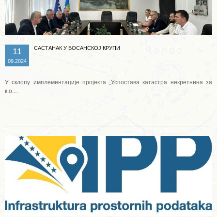
САСТАНАК У БОСАНСКОЈ КРУПИ
11
09.2024
У склопу имплементације пројекта „Успостава катастра некретнина за
к.о....
Опширније ...