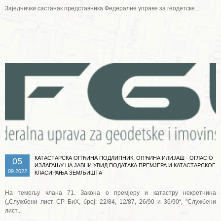
Заједнички састанак представника Федералне управе за геодетске...
Опширније ...
КАТАСТАРСКА ОПЋИНА ПОДЛИПНИК, ОПЋИНА ИЛИЈАШ - ОГЛАС О
05
ИЗЛАГАЊУ НА ЈАВНИ УВИД ПОДАТАКА ПРЕМЈЕРА И КАТАСТАРСКОГ
09.2022
КЛАСИРАЊА ЗЕМЉИШТА
На темељу члана 71. Закона о премјеру и катастру некретнина
(„Службени лист СР БиХ, број: 22/84, 12/87, 26/90 и 36/90“, "Службени
лист...
Опширније ...