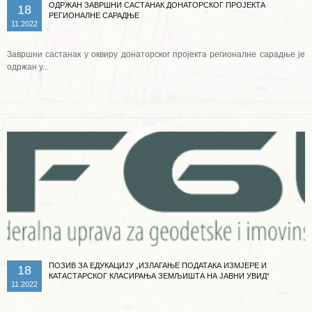
ОДРЖАН ЗАВРШНИ САСТАНАК ДОНАТОРСКОГ ПРОЈЕКТА
18
РЕГИОНАЛНЕ САРАДЊЕ
11.2022
Завршни састанак у оквиру донаторског пројекта регионалне сарадње је
одржан у...
Опширније ...
ПОЗИВ ЗА ЕДУКАЦИЈУ „ИЗЛАГАЊЕ ПОДАТАКА ИЗМЈЕРЕ И
18
КАТАСТАРСКОГ КЛАСИРАЊА ЗЕМЉИШТА НА ЈАВНИ УВИД“
11.2022