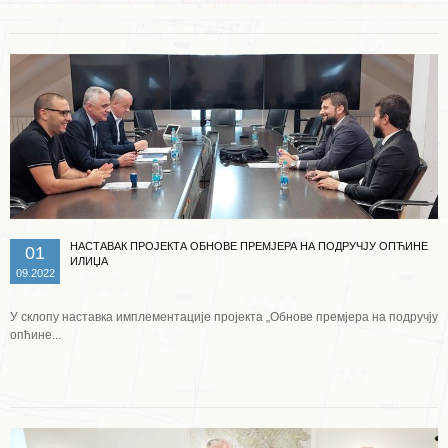
НАСТАВАК ПРОЈЕКТА ОБНОВЕ ПРЕМЈЕРА НА ПОДРУЧЈУ ОПЋИНЕ
01
ИЛИЏА
09.2022
У склопу наставка имплементације пројекта „Обнове премјера на подручју
опћине...
Опширније ...