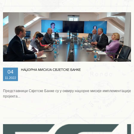
НАЏОРНА МИСИЈА СВЈЕТСКЕ БАНКЕ
04
11.2022
Представници Свјетске Банке су у оквиру наџорне мисије имплементације
пројекта...
Опширније ...