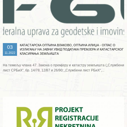
КАТАСТАРСКА ОПЋИНА ВЛАКОВО, ОПЋИНА ИЛИЏА - ОГЛАС О
03
ИЗЛАГАЊУ НА ЈАВНИ УВИД ПОДАТАКА ПРЕМЈЕРА И КАТАСТАРСКОГ
11.2022
КЛАСИРАЊА ЗЕМЉИШТА
На темељу члана 47. Закона о премјеру и катастру земљишта („Службени
лист СРБиХ“, бр. 14/78, 12/87 и 26/90; „Службени лист РБиХ“,...
Опширније ...