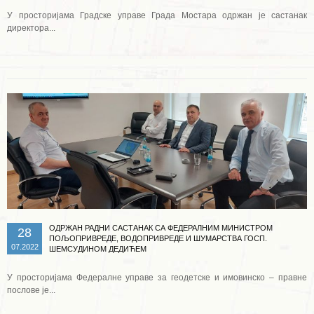
У просторијама Градске управе Града Мостара одржан је састанак
директора...
Опширније ...
ОДРЖАН РАДНИ САСТАНАК СА ФЕДЕРАЛНИМ МИНИСТРОМ
28
ПОЉОПРИВРЕДЕ, ВОДОПРИВРЕДЕ И ШУМАРСТВА ГОСП.
07.2022
ШЕМСУДИНОМ ДЕДИЋЕМ
У просторијама Федералне управе за геодетске и имовинско – правне
послове је...
Опширније ...