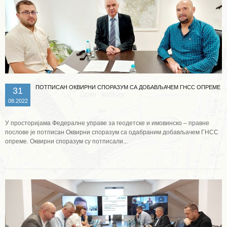
ПОТПИСАН ОКВИРНИ СПОРАЗУМ СА ДОБАВЉАЧЕМ ГНСС ОПРЕМЕ
31
08.2022
У просторијама Федералне управе за геодетске и имовинско – правне
послове је потписан Оквирни споразум са одабраним добављачем ГНСС
опреме. Оквирни споразум су потписали...
Опширније ...