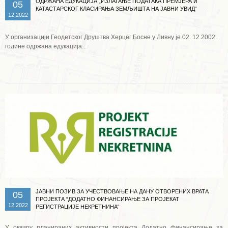
ОДРЖАНА ЕДУКАЦИЈА „ИЗЛАГАЊЕ ПОДАТАКА ПРЕМЈЕРА И
05
КАТАСТАРСКОГ КЛАСИРАЊА ЗЕМЉИШТА НА ЈАВНИ УВИД“
12.2022
У организацији Геодетског Друштва Херцег Босне у Ливну је 02. 12.2002.
године одржана едукација...
Опширније ...
ЈАВНИ ПОЗИВ ЗА УЧЕСТВОВАЊЕ НА ДАНУ ОТВОРЕНИХ ВРАТА
05
ПРОЈЕКТА “ДОДАТНО ФИНАНСИРАЊЕ ЗА ПРОЈЕКАТ
12.2022
РЕГИСТРАЦИЈЕ НЕКРЕТНИНА“
У оквиру планираних активности пројекта Додатно финансирање за