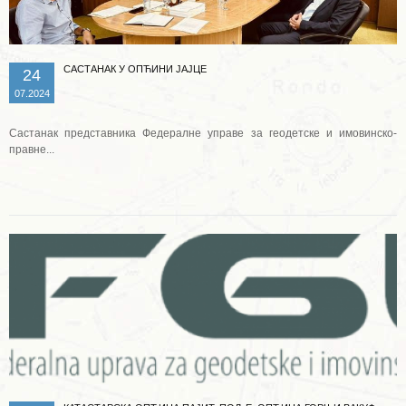
САСТАНАК У ОПЋИНИ ЈАЈЦЕ
24
07.2024
Састанак представника Федералне управе за геодетске и имовинско-
правне...
Опширније ...