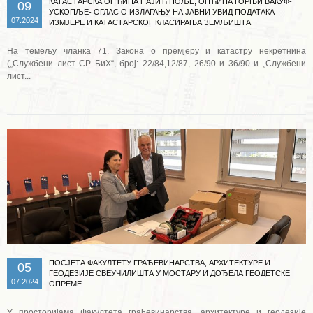
КАТАСТАРСКА ОПЋИНА ПАЈИЋ ПОЉЕ, ОПЋИНА ГОРЊИ ВАКУФ-
09
УСКОПЉЕ- ОГЛАС О ИЗЛАГАЊУ НА ЈАВНИ УВИД ПОДАТАКА
07.2024
ИЗМЈЕРЕ И КАТАСТАРСКОГ КЛАСИРАЊА ЗЕМЉИШТА
На темељу чланка 71. Закона о премјеру и катастру некретнина
(„Службени лист СР БиХ“, број: 22/84,12/87, 26/90 и 36/90 и „Службени
лист...
Опширније ...
ПОСЈЕТА ФАКУЛТЕТУ ГРАЂЕВИНАРСТВА, АРХИТЕКТУРЕ И
05
ГЕОДЕЗИЈЕ СВЕУЧИЛИШТА У МОСТАРУ И ДОЂЕЛА ГЕОДЕТСКЕ
07.2024
ОПРЕМЕ
У просторијама Факултета грађевинарства, архитектуре и геодезије