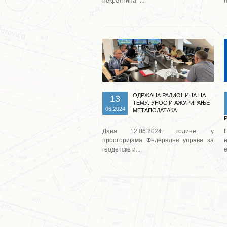
некретнина -...
п
Опширније ...
ОДРЖАНА РАДИОНИЦА НА
13
ТЕМУ: УНОС И АЖУРИРАЊЕ
06.2024
МЕТАПОДАТАКА
Дана 12.06.2024. године, у
просторијама Федералне управе за
геодетске и...
е