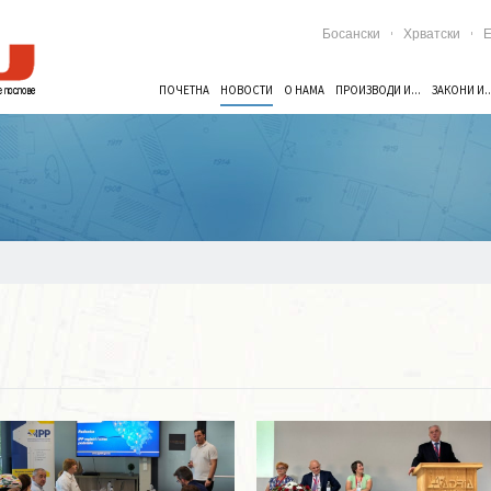
Босански
Хрватски
E
ПОЧЕТНА
НОВОСТИ
О НАМА
ПРОИЗВОДИ И...
ЗАКОНИ И..
Опширније ...
Опширније ...