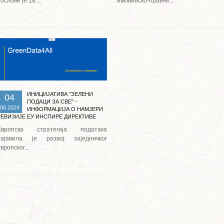
ослове је 18....
имовинско-правне...
Опширније ...
ИНИЦИЈАТИВА "ЗЕЛЕНИ
04
ПОДАЦИ ЗА СВЕ" -
06.2024
ИНФОРМАЦИЈА О НАМЈЕРИ
РЕВИЗИЈЕ ЕУ ИНСПИРЕ ДИРЕКТИВЕ
Европска стратегија података
најавила је развој заједничког
вропског...