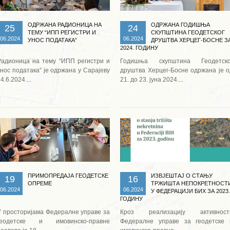
ОДРЖАНА РАДИОНИЦА НА
ОДРЖАНА ГОДИШЊА
25
24
ТЕМУ “ИПП РЕГИСТРИ И
СКУПШТИНА ГЕОДЕТСКОГ
06.2024
06.2024
УНОС ПОДАТАКА”
ДРУШТВА ХЕРЦЕГ-БОСНЕ З
2024. ГОДИНУ
Радионица на тему “ИПП регистри и
Годишња скупштина Геодетско
унос података” је одржана у Сарајеву
друштва Херцег-Босне одржана је о
4.6.2024....
21. до 23. јуна 2024....
Опширније ...
Опширније ...
ПРИМОПРЕДАЈА ГЕОДЕТСКЕ
ИЗВЈЕШТАЈ О СТАЊУ
19
16
ОПРЕМЕ
ТРЖИШТА НЕПОКРЕТНОСТ
06.2024
06.2024
У ФЕДЕРАЦИЈИ БИХ ЗА 2023.
ГОДИНУ
У просторијама Федералне управе за
Кроз реализацију активност
геодетске и имовинско-правне
Федералне управе за геодетске 