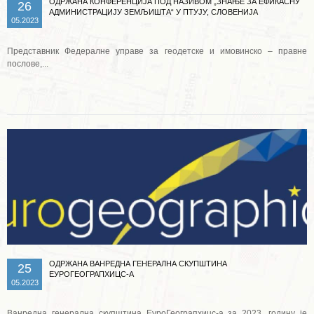
ОДРЖАНА КОНФЕРЕНЦИЈА ПОД НАЗИВОМ „ЗНАЊЕ ЗА ЕФИКАСНУ
26
АДМИНИСТРАЦИЈУ ЗЕМЉИШТА“ У ПТУЈУ, СЛОВЕНИЈА
05.2023
Представник Федералне управе за геодетске и имовинско – правне
послове,...
Опширније ...
ОДРЖАНА ВАНРЕДНА ГЕНЕРАЛНА СКУПШТИНА
25
ЕУРОГЕОГРАПХИЦС-А
05.2023
Ванредна генерална скупштина ЕуроГеограпхицс-а за 2023. годину је