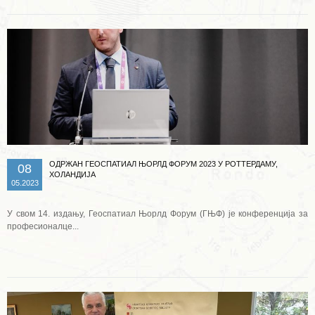
ОДРЖАН ГЕОСПАТИАЛ ЊОРЛД ФОРУМ 2023 У РОТТЕРДАМУ,
08
ХОЛАНДИЈА
05.2023
У свом 14. издању, Геоспатиал Њорлд Форум (ГЊФ) је конференција за
професионалце...
Опширније ...