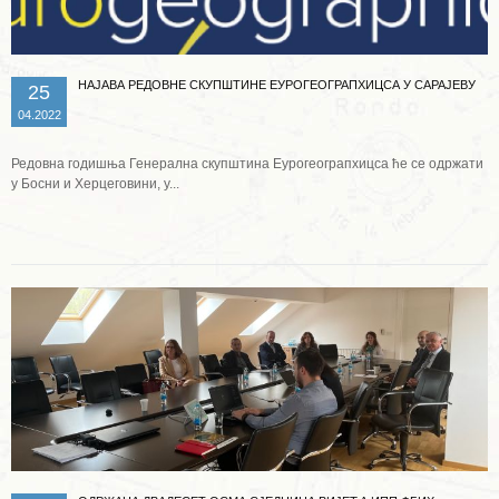
НАЈАВА РЕДОВНЕ СКУПШТИНЕ ЕУРОГЕОГРАПХИЦСА У САРАЈЕВУ
25
04.2022
Редовна годишња Генерална скупштина Еурогеограпхицса ће се одржати
у Босни и Херцеговини, у...
Опширније ...