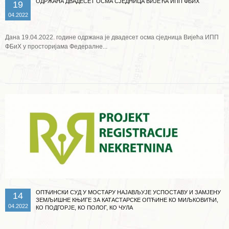
ОДРЖАНА ДВАДЕСЕТ ОСМА СЈЕДНИЦА ВИЈЕЋА ИПП ФБИХ
19
04.2022
Дана 19.04.2022. године одржана је двадесет осма сједница Вијећа ИПП
ФБиХ у просторијама Федералне...
Опширније ...
ОПЋИНСКИ СУД У МОСТАРУ НАЈАВЉУЈЕ УСПОСТАВУ И ЗАМЈЕНУ
14
ЗЕМЉИШНЕ КЊИГЕ ЗА КАТАСТАРСКЕ ОПЋИНЕ КО МИЉКОВИЋИ,
04.2022
КО ПОДГОРЈЕ, КО ПОЛОГ, КО ЧУЛА