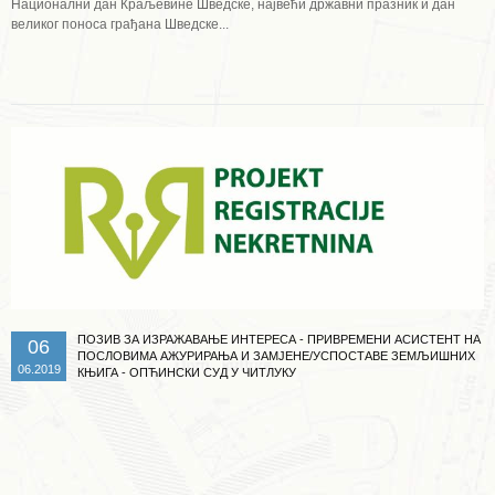
Национални дан Краљевине Шведске, највећи државни празник и дан
великог поноса грађана Шведске...
Опширније ...
ПОЗИВ ЗА ИЗРАЖАВАЊЕ ИНТЕРЕСА - ПРИВРЕМЕНИ АСИСТЕНТ НА
06
ПОСЛОВИМА АЖУРИРАЊА И ЗАМЈЕНЕ/УСПОСТАВЕ ЗЕМЉИШНИХ
06.2019
КЊИГА - ОПЋИНСКИ СУД У ЧИТЛУКУ