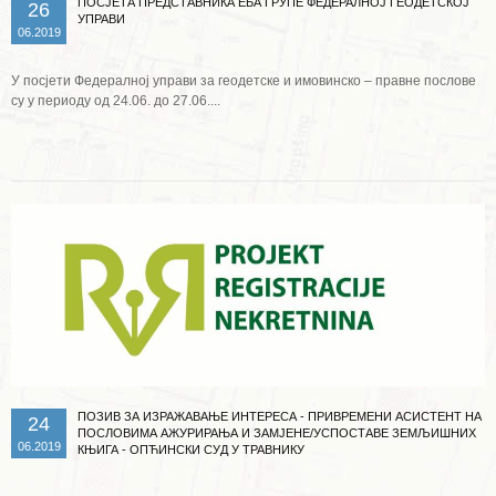
ПОСЈЕТА ПРЕДСТАВНИКА ЕБА ГРУПЕ ФЕДЕРАЛНОЈ ГЕОДЕТСКОЈ
26
УПРАВИ
06.2019
У посјети Федералној управи за геодетске и имовинско – правне послове
су у периоду од 24.06. до 27.06....
Опширније ...
ПОЗИВ ЗА ИЗРАЖАВАЊЕ ИНТЕРЕСА - ПРИВРЕМЕНИ АСИСТЕНТ НА
24
ПОСЛОВИМА АЖУРИРАЊА И ЗАМЈЕНЕ/УСПОСТАВЕ ЗЕМЉИШНИХ
06.2019
КЊИГА - ОПЋИНСКИ СУД У ТРАВНИКУ