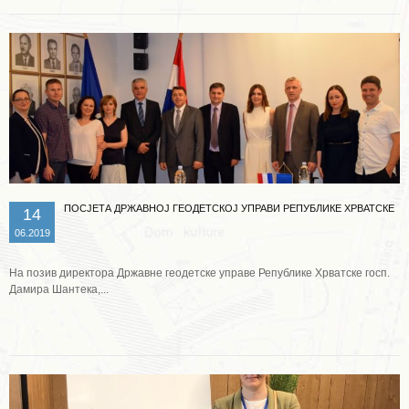
ПОСЈЕТА ДРЖАВНОЈ ГЕОДЕТСКОЈ УПРАВИ РЕПУБЛИКЕ ХРВАТСКЕ
14
06.2019
На позив директора Државне геодетске управе Републике Хрватске госп.
Дамира Шантека,...
Опширније ...