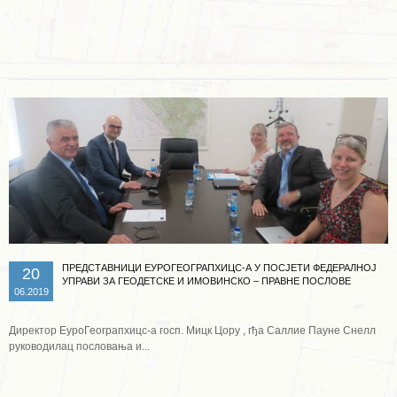
Опширније ...
ПРЕДСТАВНИЦИ ЕУРОГЕОГРАПХИЦС-А У ПОСЈЕТИ ФЕДЕРАЛНОЈ
20
УПРАВИ ЗА ГЕОДЕТСКЕ И ИМОВИНСКО – ПРАВНЕ ПОСЛОВЕ
06.2019
Директор ЕуроГеограпхицс-а госп. Мицк Цорy , гђа Саллие Паyне Снелл
руководилац пословања и...
Опширније ...