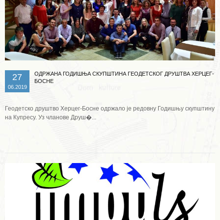
ОДРЖАНА ГОДИШЊА СКУПШТИНА ГЕОДЕТСКОГ ДРУШТВА ХЕРЦЕГ-
27
БОСНЕ
06.2019
Геодетско друштво Херцег-Босне одржало је редовну Годишњу скупштину
на Купресу. Уз чланове Друш�...
Опширније ...