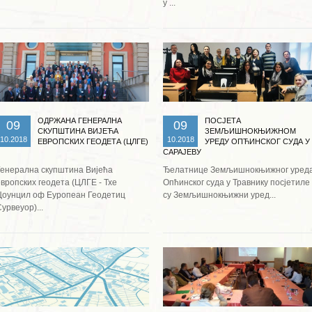
у ...
Опширније ...
Опширније ...
ОДРЖАНА ГЕНЕРАЛНА
ПОСЈЕТА
09
09
СКУПШТИНА ВИЈЕЋА
ЗЕМЉИШНОКЊИЖНОМ
10.2018
10.2018
ЕВРОПСКИХ ГЕОДЕТА (ЦЛГЕ)
УРЕДУ ОПЋИНСКОГ СУДА У
САРАЈЕВУ
Генерална скупштина Вијећа
Ђелатнице Земљишнокњижног уред
вропских геодета (ЦЛГЕ - Тхе
Опћинског суда у Травнику посјетиле
Цоунцил оф Еуропеан Геодетиц
су Земљишнокњижни уред...
урвеyор)...
Опширније ...
Опширније ...