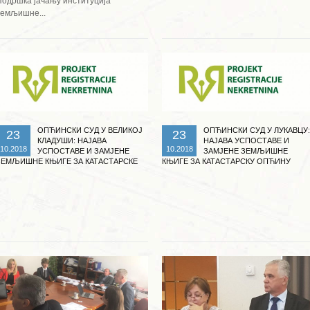
Подршка јачању институција
земљишне...
Опширније ...
Опширније ...
ОПЋИНСКИ СУД У ВЕЛИКОЈ
ОПЋИНСКИ СУД У ЛУКАВЦУ:
23
23
КЛАДУШИ: НАЈАВА
НАЈАВА УСПОСТАВЕ И
10.2018
10.2018
УСПОСТАВЕ И ЗАМЈЕНЕ
ЗАМЈЕНЕ ЗЕМЉИШНЕ
ЗЕМЉИШНЕ КЊИГЕ ЗА КАТАСТАРСКЕ
КЊИГЕ ЗА КАТАСТАРСКУ ОПЋИНУ
ОПЋИНЕ ЗБОРИШТЕ, СТАБАНЏА,
МИЛИНО СЕЛО
ЦРВАРЕВАЦ И ЧАГЛИЦА
Опширније ...
Опширније ...