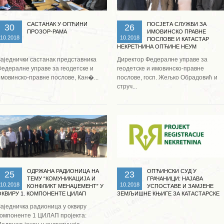
САСТАНАК У ОПЋИНИ
ПОСЈЕТА СЛУЖБИ ЗА
30
26
ПРОЗОР-РАМА
ИМОВИНСКО ПРАВНЕ
10.2018
10.2018
ПОСЛОВЕ И КАТАСТАР
НЕКРЕТНИНА ОПЋИНЕ НЕУМ
Заједнички састанак представника
Директор Федералне управе за
Федералне управе за геодетске и
геодетске и имовинско-правне
имовинско-правне послове, Кан�...
послове, госп. Жељко Обрадовић и
струч...
Опширније ...
Опширније ...
ОДРЖАНА РАДИОНИЦА НА
ОПЋИНСКИ СУД У
25
23
ТЕМУ “КОМУНИКАЦИЈА И
ГРАЧАНИЦИ: НАЈАВА
10.2018
10.2018
КОНФЛИКТ МЕНАЏЕМЕНТ” У
УСПОСТАВЕ И ЗАМЈЕНЕ
ОКВИРУ 1. КОМПОНЕНТЕ ЦИЛАП
ЗЕМЉИШНЕ КЊИГЕ ЗА КАТАСТАРСКЕ
ПРОЈЕКТА
ОПЋИНЕ МИРИЧИНА, ЛУКАВИЦА И
Заједничка радионица у оквиру
СТЈЕПАН ПОЉЕ
компоненте 1 ЦИЛАП пројекта: