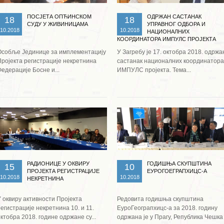
ПОСЈЕТА ОПЋИНСКОМ
ОДРЖАН САСТАНАК
18
18
СУДУ У ЖИВИНИЦАМА
УПРАВНОГ ОДБОРА И
10.2018
10.2018
НАЦИОНАЛНИХ
КООРДИНАТОРА ИМПУЛС ПРОЈЕКТА
Особље Јединице за имплементацију
У Загребу је 17. октобра 2018. одржа
Пројекта регистрације некретнина
састанак националних координатора
едерације Босне и...
ИМПУЛС пројекта. Тема...
Опширније ...
Опширније ...
РАДИОНИЦЕ У ОКВИРУ
ГОДИШЊА СКУПШТИНА
15
10
ПРОЈЕКТА РЕГИСТРАЦИЈЕ
ЕУРОГОЕГРАПХИЦС-А
10.2018
10.2018
НЕКРЕТНИНА
У оквиру активности Пројекта
Редовита годишња скупштина
егистрације некретнина 10. и 11.
ЕуроГеограпхицс-а за 2018. годину
ктобра 2018. године одржане су...
одржана је у Прагу, Република Чешка