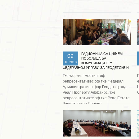
Опширније ...
РАДИОНИЦА СА ЦИЉЕМ
09
ПОБОЉШАЊА
10.2018
КОМУНИКАЦИЈЕ У
ФЕДЕРАЛНОЈ УПРАВИ ЗА ГЕОДЕТСКЕ И
ИМОВИНСКО-ПРАВНЕ ПОСЛОВЕ
Тхе wоркинг меетинг оф
репресентативес оф тхе Федерал
е
Администратион фор Геодетиц анд
Реал Пропертy Аффаирс, тхе
С
репресентативес оф тхе Реал Естате
Опширније ...
Регистратион Пројецт...