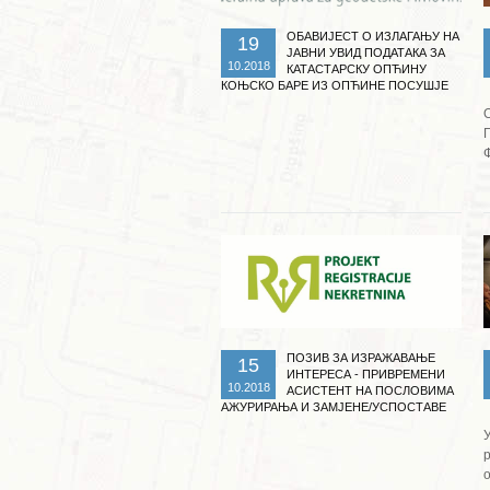
ОБАВИЈЕСТ О ИЗЛАГАЊУ НА
19
ЈАВНИ УВИД ПОДАТАКА ЗА
10.2018
КАТАСТАРСКУ ОПЋИНУ
КОЊСКО БАРЕ ИЗ ОПЋИНЕ ПОСУШЈЕ
Ф
Опширније ...
ПОЗИВ ЗА ИЗРАЖАВАЊЕ
15
ИНТЕРЕСА - ПРИВРЕМЕНИ
10.2018
АСИСТЕНТ НА ПОСЛОВИМА
АЖУРИРАЊА И ЗАМЈЕНЕ/УСПОСТАВЕ
ЗЕМЉИШНИХ КЊИГА - ОПЋИНСКИ
СУДОВИ У ТЕШЊУ И БУГОЈНУ
р
о