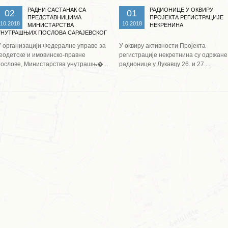
РАДНИ САСТАНАК СА
РАДИОНИЦЕ У ОКВИРУ
02
01
ПРЕДСТАВНИЦИМА
ПРОЈЕКТА РЕГИСТРАЦИЈЕ
10.2018
10.2018
МИНИСТАРСТВА
НЕКРЕНИНА
УНУТРАШЊИХ ПОСЛОВА САРАЈЕВСКОГ
КАНТОНА
У организацији Федералне управе за
У оквиру активности Пројекта
геодетске и имовинско-правне
регистрације некретнина су одржане
послове, Министарства унутрашњ�...
радионице у Лукавцу 26. и 27....