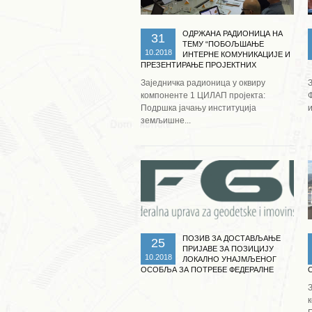
ОДРЖАНА РАДИОНИЦА НА
31
ТЕМУ “ПОБОЉШАЊЕ
10.2018
ИНТЕРНЕ КОМУНИКАЦИЈЕ И
ПРЕЗЕНТИРАЊЕ ПРОЈЕКТНИХ
РЕЗУЛТАТА”
Заједничка радионица у оквиру
компоненте 1 ЦИЛАП пројекта:
Подршка јачању институција
земљишне...
Опширније ...
ПОЗИВ ЗА ДОСТАВЉАЊЕ
25
ПРИЈАВЕ ЗА ПОЗИЦИЈУ
10.2018
ЛОКАЛНО УНАЈМЉЕНОГ
ОСОБЉА ЗА ПОТРЕБЕ ФЕДЕРАЛНЕ
УПРАВЕ ЗА ГЕОДЕТСКЕ И ИМОВИНСКО
– ПРАВНЕ ПОСЛОВЕ У ОКВИРУ
НОРВЕШКОГ ДОНАТОРСКОГ ПРОЈЕКТА