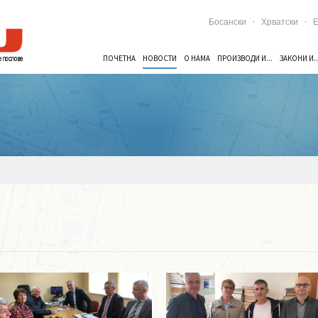
Босански
Хрватски
E
ПОЧЕТНА
НОВОСТИ
О НАМА
ПРОИЗВОДИ И...
ЗАКОНИ И..
Опширније ...
Опширније ...