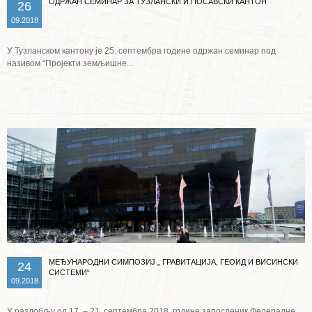
ОДРЖАН СЕМИНАР ЗА ТУЗЛАНСКИ И ПОСАВСКИ КАНТОН
26
09.2018
У Тузланском кантону је 25. септембра године одржан семинар под
називом “Пројекти земљишне...
Опширније ...
МЕЂУНАРОДНИ СИМПОЗИЈ „ ГРАВИТАЦИЈА, ГЕОИД И ВИСИНСКИ
24
СИСТЕМИ“
09.2018
У раздобљу од 17. – 21. септембра 2018. године запосленик Федералне