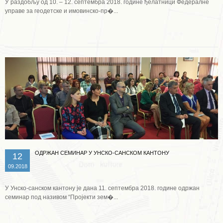
У раздобљу од 10. – 12. септембра 2018. године ђелатници Федералне
управе за геодетске и имовинско-пр�...
Опширније ...
ОДРЖАН СЕМИНАР У УНСКО-САНСКОМ КАНТОНУ
12
09.2018
У Унско-санском кантону је дана 11. септембра 2018. године одржан
семинар под називом “Пројекти зем�...
Опширније ...