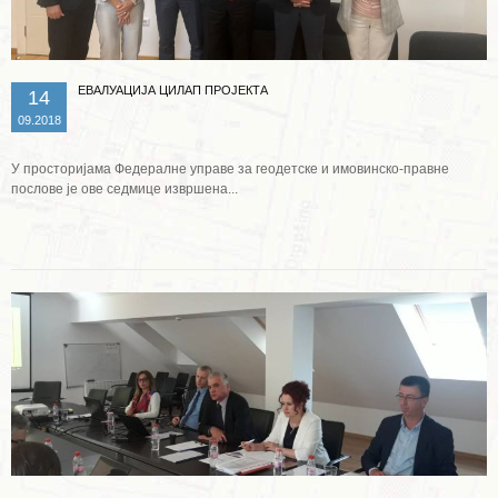
ЕВАЛУАЦИЈА ЦИЛАП ПРОЈЕКТА
14
09.2018
У просторијама Федералне управе за геодетске и имовинско-правне
послове је ове седмице извршена...
Опширније ...