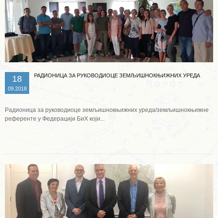
РАДИОНИЦА ЗА РУКОВОДИОЦЕ ЗЕМЉИШНОКЊИЖНИХ УРЕДА
18
09.2018
Радионица за руководиоце земљишнокњижних уреда/земљишнокњижне
референте у Федерацији БиХ који...
Опширније ...