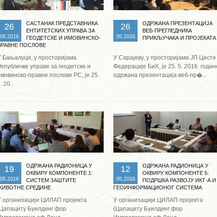
САСТАНАК ПРЕДСТАВНИКА
ОДРЖАНА ПРЕЗЕНТАЦИЈА
26
26
ЕНТИТЕТСКИХ УПРАВА ЗА
ВЕБ-ПРЕГЛЕДНИКА
05.2016
05.2016
ГЕОДЕТСКЕ И ИМОВИНСКО-
ПРИКЉУЧАКА И ПРОЈЕКАТА
ПРАВНЕ ПОСЛОВЕ
У Бањалуци, у просторијама
У Сарајеву, у просторијама ЈП Цесте
Републичке управе за геодетске и
Федерације БиХ, је 25. 5. 2016. годин
имовинско-правне послове РС, је 25.
одржана презентација веб-пр�...
. 20...
Опширније ...
Опширније ...
ОДРЖАНА РАДИОНИЦА У
ОДРЖАНА РАДИОНИЦА У
19
12
ОКВИРУ КОМПОНЕНТЕ 1:
ОКВИРУ КОМПОНЕНТЕ 5:
05.2016
05.2016
СИСТЕМ ЗАШТИТЕ
ПОДРШКА РАЗВОЈУ ИКТ-А И
ЖИВОТНЕ СРЕДИНЕ
ГЕОИНФОРМАЦИОНОГ СИСТЕМА
У организацији ЦИЛАП пројекта
У организацији ЦИЛАП пројекта
(Цапацитy Буилдинг фор
(Цапацитy Буилдинг фор