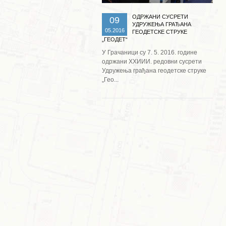
ОДРЖАНИ СУСРЕТИ
09
УДРУЖЕЊА ГРАЂАНА
05.2016
ГЕОДЕТСКЕ СТРУКЕ
„ГЕОДЕТ“
У Грачаници су 7. 5. 2016. године
одржани XXИИИ. редовни сусрети
Удружења грађана геодетске струке
„Гео...