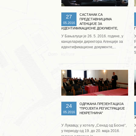
САСТАНАК СА
27
ПРЕДСТАВНИЦИМА
05.2016
АГЕНЦИЈЕ ЗА
ИДЕНТИФИКАЦИОНЕ ДОКУМЕНТЕ,
ЕВИДЕНЦИЈУ И РАЗМЈЕНУ ПОДАТАКА
У Бањалуци је 26. 5. 2016. године, у
БИХ
канцеларији директора Агенције за
идентификационе документе,...
5
Опширније ...
ОДРЖАНА ПРЕЗЕНТАЦИЈА
24
"ПРОЈЕКТА РЕГИСТРАЦИЈЕ
05.2016
НЕКРЕТНИНА"
У Лукавцу, у хотелу „Сенад од Босне“,
у периоду од 19. до 20. маја 2016.