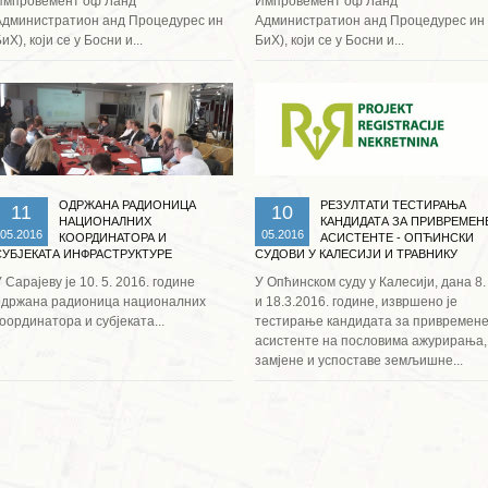
Импровемент оф Ланд
Импровемент оф Ланд
Администратион анд Процедурес ин
Администратион анд Процедурес ин
иХ), који се у Босни и...
БиХ), који се у Босни и...
Опширније ...
Опширније ...
ОДРЖАНА РАДИОНИЦА
РЕЗУЛТАТИ ТЕСТИРАЊА
11
10
НАЦИОНАЛНИХ
КАНДИДАТА ЗА ПРИВРЕМЕН
05.2016
05.2016
КООРДИНАТОРА И
АСИСТЕНТЕ - ОПЋИНСКИ
СУБЈЕКАТА ИНФРАСТРУКТУРЕ
СУДОВИ У КАЛЕСИЈИ И ТРАВНИКУ
ПРОСТОРНИХ ПОДАТАКА
 Сарајеву је 10. 5. 2016. године
У Опћинском суду у Калесији, дана 8.
одржана радионица националних
и 18.3.2016. године, извршено је
оординатора и субјеката...
тестирање кандидата за привремен
асистенте на пословима ажурирања,
замјене и успоставе земљишне...