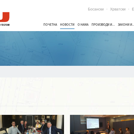
Босански
Хрватски
E
ПОЧЕТНА
НОВОСТИ
О НАМА
ПРОИЗВОДИ И...
ЗАКОНИ И..
Опширније ...
Опширније ...