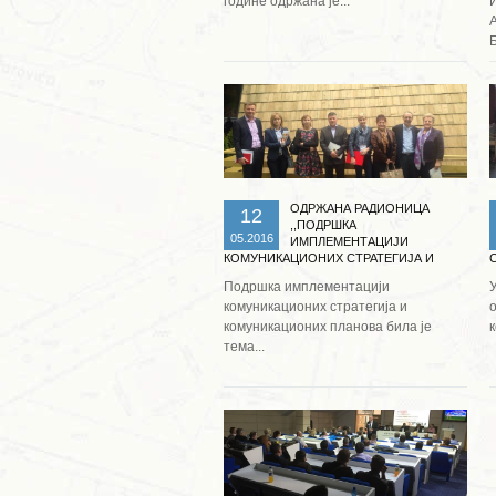
године одржана је...
Б
Опширније ...
ОДРЖАНА РАДИОНИЦА
12
,,ПОДРШКА
05.2016
ИМПЛЕМЕНТАЦИЈИ
КОМУНИКАЦИОНИХ СТРАТЕГИЈА И
КОМУНИКАЦИОНИХ ПЛАНОВА“
Подршка имплементацији
У
комуникационих стратегија и
комуникационих планова била је
к
тема...
Опширније ...