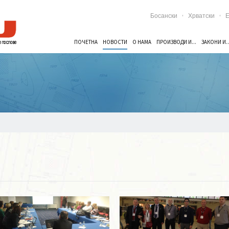
Босански
Хрватски
E
ПОЧЕТНА
НОВОСТИ
О НАМА
ПРОИЗВОДИ И...
ЗАКОНИ И..
Опширније ...
Опширније ...