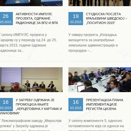
АКТИВНОСТИ ИМПУЛС
СТУДИЈСКА ПОСЈЕТА
26
19
ПРОЈЕКТА, ОДРЖАНЕ
КРАЉЕВИНИ ШВЕДСКОЈ –
03.2015
03.2015
РАДИОНИЦЕ ЗА ВП2 И ВП6
„ПОСИТИОН 2015“
У склопу ИМПУЛС пројекта у
У оквиру пројекта „Изградња
арајеву су у периоду од 24. до 25.
капацитета за унапређење
марта 2015. године одржане
земљишне администрације и
адионице за...
процедура –...
Опширније ...
Опширније ...
У ЗАГРЕБУ ОДРЖАНА ЈЕ
ПРЕЗЕНТАЦИЈА ПЛАНА
16
16
ПРОМОЦИЈА КЊИГЕ
ИМПЛЕМЕНТАЦИЈЕ
03.2015
03.2015
„ХЕРЦЕГОВИНА У КАРТАМА И
РЕГИСТРА ЦИЈЕНА
ПЛАНОВИМА“
У Лексикографском заводу „Мирослав
У склопу компоненте 5, односно
Крлежа“ у Загребу одржана је
поткомпоненте која се односи на