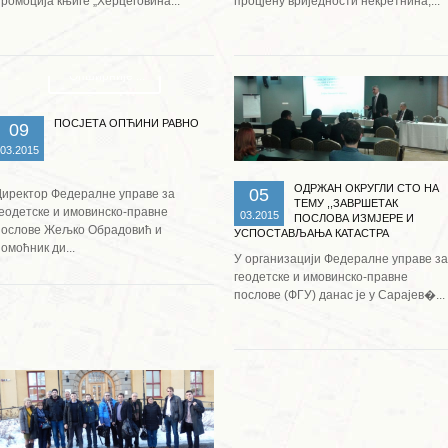
ромоција књиге „Херцеговина...
процјену вриједности некретнина,...
Опширније ...
Опширније ...
ПОСЈЕТА ОПЋИНИ РАВНО
09
03.2015
ОДРЖАН ОКРУГЛИ СТО НА
05
Директор Федералне управе за
ТЕМУ ,,ЗАВРШЕТАК
геодетске и имовинско-правне
03.2015
ПОСЛОВА ИЗМЈЕРЕ И
послове Жељко Обрадовић и
УСПОСТАВЉАЊА КАТАСТРА
омоћник ди...
НЕКРЕТНИНА У ФБИХ,,
У организацији Федералне управе за
геодетске и имовинско-правне
послове (ФГУ) данас је у Сарајев�...
Опширније ...