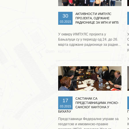
АКТИВНОСТИ ИМПУЛС
30
ПРОЈЕКТА, ОДРЖАНЕ
03.2015
РАДИОНИЦЕ ЗА WП4 И WП5
У оквиру ИМПУЛС пројекта у
Бањалуци су у периоду од 24. до 26.
С
марта одржане радионице за радне...
р
Опширније ...
САСТАНАК СА
17
ПРЕДСТАВНИЦИМА УНСКО-
03.2015
САНСКОГ КАНТОНА У
БИХАЋУ
Представници Федералне управе за
геодетске и имовинско-правне