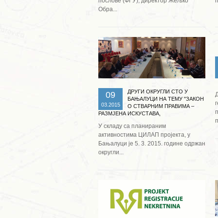
послове (ФГУ), директор Жељко
п
Обра...
Опширније ...
ДРУГИ ОКРУГЛИ СТО У
09
БАЊАЛУЦИ НА ТЕМУ "ЗАКОН
03.2015
О СТВАРНИМ ПРАВИМА –
РАЗМЈЕНА ИСКУСТАВА,
п
МЕТОДОЛОГИЈА РАДА ТЕ
У складу са планираним
УЈЕДНАЧАВАЊЕ ПРАКСЕ"
активностима ЦИЛАП пројекта, у
Бањалуци је 5. 3. 2015. године одржан
округли...
Опширније ...