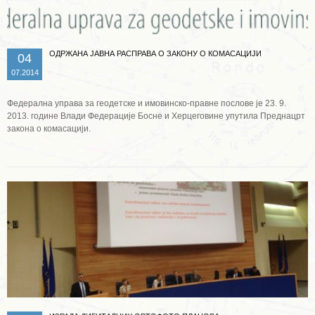
ОДРЖАНА ЈАВНА РАСПРАВА О ЗАКОНУ О КОМАСАЦИЈИ
04
07.2014
Федерална управа за геодетске и имовинско-правне послове је 23. 9.
2013. године Влади Федерације Босне и Херцеговине упутила Преднацрт
закона о комасацији.
Опширније ...