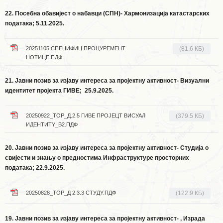
22. Посебна обавијест о набавци (СПН)- Хармонизација катастарских
података; 5.11.2025.
20251105 СПЕЦИФИЦ ПРОЦУРЕМЕНТ
(81.6 КБ)
НОТИЦЕ.ПДФ
21. Јавни позив за изјаву интереса за пројектну активност- Визуални
идентитет пројекта ГИВЕ;
25.9.2025.
20250922_ТОР_Д.2.5 ГИВЕ ПРОЈЕЦТ ВИСУАЛ
(379.5 КБ)
ИДЕНТИТY_В2.ПДФ
20. Јавни позив за изјаву интереса за пројектну активност- Студија о
свијести и знању о предностима Инфраструктуре просторних
података;
22.9.2025.
20250828_ТОР_Д 2.3.3 СТУДY.ПДФ
(122.9 КБ)
19. Јавни позив за изјаву интереса за пројектну активност-
, Израда