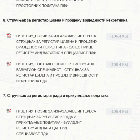
ИНФРАСТРУКТУРУ ГЕОПРОСТОРНИХ И
ПРОСТОРНИХ ПОДАТАКА.ПДФ
8. Стручњак за регистар цијена и процјену вриједности некретнина
ГИВЕ ПИУ_ПОЗИВ ЗА ИЗРАЗАВАЊЕ ИНТЕРЕСА
(106.4 КБ)
СТРУЦЊАК ЗА РЕГИСТАР ЦИЈЕНА И ПРОЦЈЕНУ
ВРИЈЕДНОСТИ НЕКРЕТНИНА - САЛЕС ПРИЦЕ
РЕГИСТРY АНД ВАЛУАТИОН СПЕЦИАЛИСТ.ПДФ
ГИВЕ ПИУ_ТОР САЛЕС ПРИЦЕ РЕГИСТРY АНД
(108.4 КБ)
ВАЛУАТИОН СПЕЦИАЛИСТ - СТРУЦЊАК ЗА
РЕГИСТАР ЦИЈЕНА И ПРОЦЈЕНУ ВРИЈЕДНОСТИ
НЕКРЕТНИНА.ПДФ
7. Стручњак за регистар зграда и прикупљање података
ГИВЕ ПИУ_ПОЗИВ ЗА ИЗРАЗАВАЊЕ ИНТЕРЕСА
(106.4 КБ)
СТРУЦЊАК ЗА РЕГИСТАР ЗГРАДА И
ПРИКУПЉАЊЕ ПОДАТАКА - БУИЛДИНГ
РЕГИСТРY АНД ДАТА ЦАПТУРЕ
СПЕЦИАЛИСТ.ПДФ