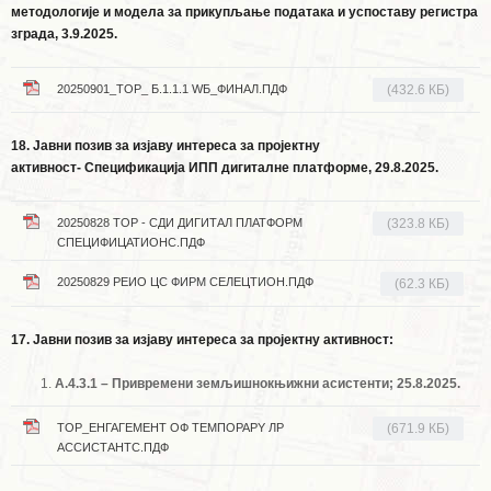
методологије и модела за прикупљање података и успоставу регистра
зграда, 3.9.2025.
20250901_ТОР_ Б.1.1.1 WБ_ФИНАЛ.ПДФ
(432.6 КБ)
18. Јавни позив за изјаву интереса за пројектну
активност-
Спецификација ИПП дигиталне платформе, 29.8.2025.
20250828 ТОР - СДИ ДИГИТАЛ ПЛАТФОРМ
(323.8 КБ)
СПЕЦИФИЦАТИОНС.ПДФ
20250829 РЕИО ЦС ФИРМ СЕЛЕЦТИОН.ПДФ
(62.3 КБ)
17. Јавни позив за изјаву интереса за пројектну активност:
А.4.3.1 – Привремени земљишнокњижни асистенти; 25.8.2025.
ТОР_ЕНГАГЕМЕНТ ОФ ТЕМПОРАРY ЛР
(671.9 КБ)
АССИСТАНТС.ПДФ