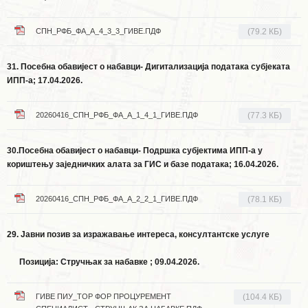
СПН_РФБ_ФА_А_4_3_3_ГИВЕ.ПДФ
(79.2 КБ)
31. Посебна обавијест о набавци- Дигитализација података субјеката
ИПП-а
; 17.04.2026.
20260416_СПН_РФБ_ФА_А_1_4_1_ГИВЕ.ПДФ
(77.3 КБ)
30.Посебна обавијест о набавци- Подршка субјектима ИПП-а у
кориштењу заједничких алата за ГИС и базе података
; 16.04.2026.
20260416_СПН_РФБ_ФА_А_2_2_1_ГИВЕ.ПДФ
(78.1 КБ)
29.
Јавни позив за изражавање интереса, консултантске услуге
П
озиција: Стручњак за набавке
; 09.04.2026.
ГИВЕ ПИУ_ТОР ФОР ПРОЦУРЕМЕНТ
(104.4 КБ)