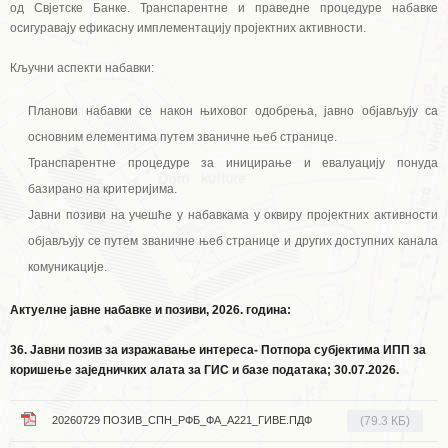
од Свјетске Банке. Транспарентне и праведне процедуре набавке
осигуравају ефикасну имплементацију пројектних активности.
Кључни аспекти набавки:
Планови набавки се након њиховог одобрења, јавно објављују са
основним елементима путем званичне њеб странице.
Транспарентне процедуре за иницирање и евалуацију понуда
базирано на критеријима.
Јавни позиви на учешће у набавкама у оквиру пројектних активности
објављују се путем званичне њеб странице и других доступних канала
комуникације.
Актуелне јавне набавке и позиви, 2026. година:
36.
Јавни позив за изражавање интереса- Потпора субјектима ИПП за
коришење заједничких алата за ГИС и базе података
; 30.07.2026.
20260729 ПОЗИВ_СПН_РФБ_ФА_А221_ГИВЕ.ПДФ
(79.3 КБ)