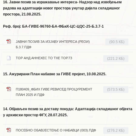
16. Јавни позив за изражавање интереса- Надзор над извођењем
радова на адаптацији новог простора унутар дијела складишног
простора, 21.08.2025.
Реф. број: БА-ГИВЕ-96760-БА-ФБиХ-ЦС-ЦQС-25-Б.3.7-1
ЈАВНИ ПОЗИВ ЗА ИЗЈАВУ ИНТЕРЕСА (РЕОИ)
(90.5 КБ)
Б.3.7.ПДФ
ТОР АНД АННЕXЕС ТО ТХЕ ТОР.7З
(221.2 КБ)
15. Ажурирани План набавке за ГИВЕ пројект, 10.08.2025.
П180409_ФБИХ ГИВЕ РЕВИСЕД ПРОЦУРЕМЕНТ
(573.5 КБ)
ПЛАН 2025 И.ПДФ
14. Објављен позив за доставу понуда: Адаптација складишног објекта
у архивски простор ФГУ, 28.07.2025.
ПОСЕБНО ОБАВЈЕСТЕЊЕ О НАБАВЦИ (003).ПДФ
(276.2 КБ)