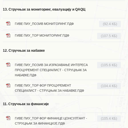
13. Стручњак за мониторинг, евалуацију и QАQЦ
ГИВЕ ПИУ_ПОЗИВ МОНИТОРИНГ.ПДФ
(92.4 КБ)
ГИВЕ ПИУ_ТОР МОНИТОРИНГ.ПДФ
(107.5 КБ)
12. Стручњак за набавке
ГИВЕ ПИУ_ПОЗИВ ЗА ИЗРАЗАВАЊЕ ИНТЕРЕСА
(105.6 КБ)
ПРОЦУРЕМЕНТ СПЕЦИАЛИСТ - СТРУЦЊАК ЗА
НАБАВКЕ.ПДФ
ГИВЕ ПИУ_ТОР ФОР ПРОЦУРЕМЕНТ
(104.4 КБ)
СПЕЦИАЛИСТ - СТРУЦЊАК ЗА НАБАВКЕ.ПДФ
11. Стручњак за финансије
ГИВЕ ПИУ_ТОР ФОР ФИНАНЦЕ ЦОНСУЛТАНТ -
(105.4 КБ)
СТРУЦЊАК ЗА ФИНАНЦИЈЕ.ПДФ