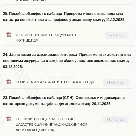
25. Посебна обавијест о набавци- Припрема и конверзија података
катастра непокретности за пријенос у земљишну књигу; 11.12.2025.
20251211 СПЕЦИФИЦ ПРОЦУРЕМЕНТ
(74.2 КБ)
НОТИЦЕ.ПДФ
24. Јавни позив за изражавање интереса- Привремени зк асистенти на
пословима ажурирања и замјене и/или успоставе земљишних књига
;
03.12.2025.
ПОЗИВ ЗА ИЗРАЗАВАЊЕ ИНТЕРЕСА А.4.3.1.ПДФ
(179.5 КБ)
23. Посебна обавијест о набавци (СПН)- Скенирање и индексирање
катастарске документације за дигитални архив; 20.11.2025.
СПЕЦИФИЦ ПРОЦУРЕМЕНТ НОТИЦЕ -
(154.1 КБ)
ЦАДАСТРЕ СЦАННИНГ АНД ИНДЕXИНГ ФОР
ДИГИТАЛ АРЦХИВЕ.ПДФ