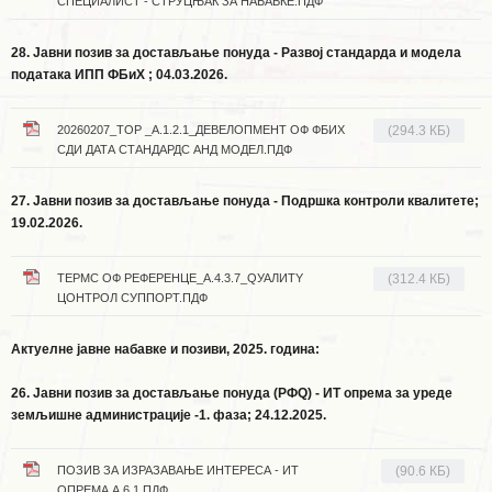
СПЕЦИАЛИСТ - СТРУЦЊАК ЗА НАБАВКЕ.ПДФ
28. Јавни позив за достављање понуда - Развој стандарда и модела
података ИПП ФБиХ ; 04.03.2026.
20260207_ТОР _А.1.2.1_ДЕВЕЛОПМЕНТ ОФ ФБИХ
(294.3 КБ)
СДИ ДАТА СТАНДАРДС АНД МОДЕЛ.ПДФ
27. Јавни позив за достављање понуда - Подршка контроли квалитете;
19.02.2026.
ТЕРМС ОФ РЕФЕРЕНЦЕ_А.4.3.7_QУАЛИТY
(312.4 КБ)
ЦОНТРОЛ СУППОРТ.ПДФ
Актуелне јавне набавке и позиви, 2025. година:
26.
Јавни позив за достављање понуда (РФQ) - ИТ опрема за уреде
земљишне администрације -1. фаза;
24.12.2025.
ПОЗИВ ЗА ИЗРАЗАВАЊЕ ИНТЕРЕСА - ИТ
(90.6 КБ)
ОПРЕМА А.6.1.ПДФ