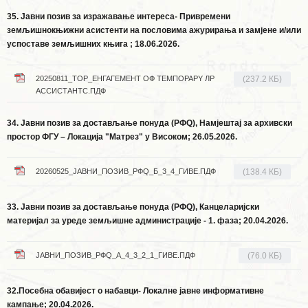
35.
Јавни позив за изражавање интереса-
Привремени
земљишнокњижни асистенти на пословима ажурирања и замјене и/или
успоставе земљишних књига
; 18.06.2026.
20250811_ТОР_ЕНГАГЕМЕНТ ОФ ТЕМПОРАРY ЛР
(237.2 КБ)
АССИСТАНТС.ПДФ
34.
Јавни позив за достављање понуда (РФQ),
Намјештај за архивски
простор ФГУ – Локација "Матрез" у Високом
; 26.05.2026.
20260525_ЈАВНИ_ПОЗИВ_РФQ_Б_3_4_ГИВЕ.ПДФ
(138.4 КБ)
33.
Јавни позив за достављање понуда (РФQ), Канцеларијски
материјал за уреде земљишне администрације - 1. фаза
; 20.04.2026.
ЈАВНИ_ПОЗИВ_РФQ_А_4_3_2_1_ГИВЕ.ПДФ
(76.0 КБ)
32.Посебна обавијест о набавци- Локалне јавне информативне
кампање
; 20.04.2026.