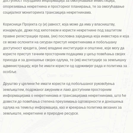
доступност поузданих информација за омогућавање инвестиција,
опорезивања некретнина и просторног планирања, те за омогућавање
социјалног мониторинга трансакција некретнинама.
Корисници Пројекта су (и) јавност, која може да има у власништву,
изнајмљује, држи под хипотеком и користи некретнине под заштитом
правне регистрације права, (ии) пословна заједница која инвестира и која
се може ослонити на сигуран приступ некретнинама и побољшану
доступност кредита, (иии) владине институције и општине, које могу да
користе приступ тачним просторним подацима у циљу повећања својих
прихода и за доношење својих одлука, те (ив) институције за земљишну
администрацију, које ће имати користи од одрживијег рада и политика за
особље.
Друштво у цјелини ће имати користи од побољшаног руковођења
земљиштем, подржаног ажурним и лако доступним просторним
информацијама о некретнинама и трансакцијама некретнинама, што ће
довести до повећања степена преузимања одговорности и доношења
одлука на темељу информација, као и креирања политика везаних за
земљиште, некретнине и природне ресурсе.