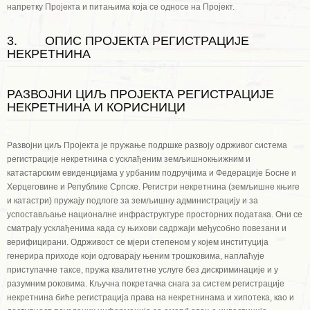
напретку Пројекта и питањима која се односе на Пројект.
3. ОПИС ПРОЈЕКТА РЕГИСТРАЦИЈЕ
НЕКРЕТНИНА
РАЗВОЈНИ ЦИЉ ПРОЈЕКТА РЕГИСТРАЦИЈЕ
НЕКРЕТНИНА И КОРИСНИЦИ
Развојни циљ Пројекта је пружање подршке развоју одрживог система
регистрације некретнина с усклађеним земљишнокњижним и
катастарским евиденцијама у урбаним подручјима и Федерације Босне и
Херцеговине и Републике Српске. Регистри некретнина (земљишне књиге
и катастри) пружају подлоге за земљишну администрацију и за
успостављање националне инфраструктуре просторних података. Они се
сматрају усклађенима када су њихови садржаји међусобно повезани и
верифицирани. Одрживост се мјери степеном у којем институција
генерира приходе који одговарају њеним трошковима, наплаћује
приступачне таксе, пружа квалитетне услуге без дискриминације и у
разумним роковима. Кључна покретачка снага за систем регистрације
некретнина биће регистрација права на некретнинама и хипотека, као и