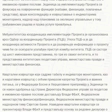
имовинско-правне послове. Јединица за имплементацију Пројекта се
фокусира на повјереничке функције (набавке, финанције, повлачење
средстава), врши консолидацију и извјештавање о индикаторима
мониторинга, надзор над плановима за околишно управљање у току
грађевинских радова и пружа услуге превођења.
Међуентитетска координација имплементације Пројекта је организована
кроз Одбор за координацију Пројекта (ПЦБ). Улога ПЦБ-а је да
координира активности Пројекта и да размјењује информације о пројекту
чиме ће се осигурати усклађен приступ између ентитета. ПЦБ се састоји
од шест именованих представника, по три из сваког ентитета, и то
представника ентитетских геодетских управа, министарстава правде и
министарстава финансија.
Квартални извјештаји који садрже табелу и индикаторе мониторинга, као
и наративни извјештај с опћим приказом напретка Пројекта и важних
питања, се у Федерацији Босне и Херцеговине припремају у Јединици те
се након одобрења од стране Директора Федералне управе за геодетске
и имовинско-правне послове достављају Влади ФБиХ, Федералном
министарству финансија/финанција, Федералном министарству правде и
надзорном тиму Свјетске банке. Наведени квартални извјештаји се
презентирају Влади ФБиХ и представљају основу за редовне дискусије о