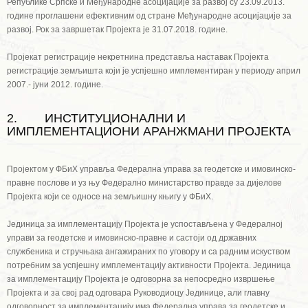
Републике Српске и Међународне асоцијације за развој су 23.09.2013.
године проглашени ефективним од стране Међународне асоцијације за
развој. Рок за завршетак Пројекта је 31.07.2018. године.
Пројекат регистрације некретнина представља наставак Пројекта
регистрације земљишта који је успјешно имплементиран у периоду април
2007.- јуни 2012. године.
2. ИНСТИТУЦИОНАЛНИ И
ИМПЛЕМЕНТАЦИОНИ АРАНЖМАНИ ПРОЈЕКТА
Пројектом у ФБиХ управља Федерална управа за геодетске и имовинско-
правне послове и уз њу Федерално министарство правде за дијелове
Пројекта који се односе на земљишну књигу у ФБиХ.
Јединица за имплементацију Пројекта је успостављена у Федералној
управи за геодетске и имовинско-правне и састоји од државних
службеника и стручњака ангажираних по уговору и са радним искуством
потребним за успјешну имплементацију активности Пројекта. Јединица
за имплементацију Пројекта је одговорна за непосредно извршење
Пројекта и за свој рад одговара Руководиоцу Јединице, али главну
одговорност за имплементацију има Федерална управа за геодетске и