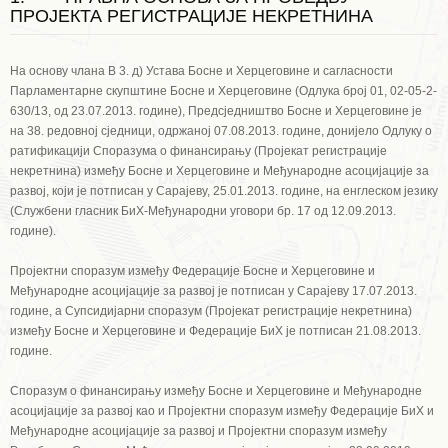
ПРОЈЕКТА РЕГИСТРАЦИЈЕ НЕКРЕТНИНА
На основу члана В 3. д) Устава Босне и Херцеговине и сагласности
Парламентарне скупштине Босне и Херцеговине (Одлука број 01, 02-05-2-
630/13, од 23.07.2013. године), Предсједништво Босне и Херцеговине је
на 38. редовној сједници, одржаној 07.08.2013. године, донијело Одлуку о
ратификацији Споразума о финансирању (Пројекат регистрације
некретнина) између Босне и Херцеговине и Међународне асоцијације за
развој, који је потписан у Сарајеву, 25.01.2013. године, на енглеском језику
(Службени гласник БиХ-Међународни уговори бр. 17 од 12.09.2013.
године).
Пројектни споразум између Федерације Босне и Херцеговине и
Међународне асоцијације за развој је потписан у Сарајеву 17.07.2013.
године, а Супсидијарни споразум (Пројекат регистрације некретнина)
између Босне и Херцеговине и Федерације БиХ је потписан 21.08.2013.
године.
Споразум о финансирању између Босне и Херцеговине и Међународне
асоцијације за развој као и Пројектни споразум између Федерације БиХ и
Међународне асоцијације за развој и Пројектни споразум између