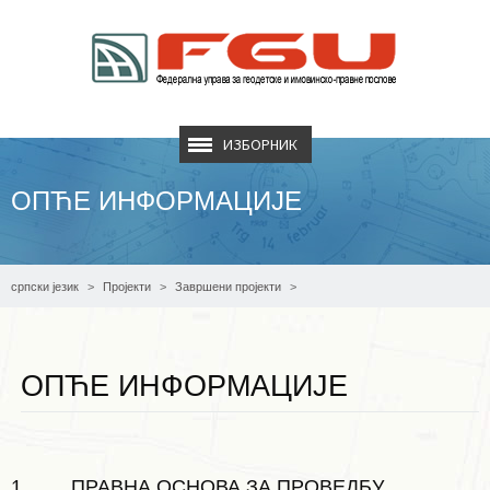
ИЗБОРНИК
ОПЋЕ ИНФОРМАЦИЈЕ
српски језик
Пројекти
Завршени пројекти
РЕРП - Пројект регистрације некретнина
Опће информације
ОПЋЕ ИНФОРМАЦИЈЕ
1. ПРАВНА ОСНОВА ЗА ПРОВЕДБУ