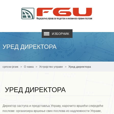
ИЗБОРНИК
УРЕД ДИРЕКТОРА
српски језик
О нама
Устројство управе
Уред директора
УРЕД ДИРЕКТОРА
Директор заступа и представља Управу, нарочито вршећи слиједеће
послове: организира вршење свих послова из надлежности Управе,