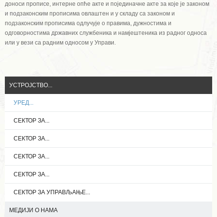
доноси прописе, интерне опће акте и појединачне акте за које је законом
и подзаконским прописима овлаштен и у складу са законом и
подзаконским прописима одлучује о правима, дужностима и
одговорностима државних службеника и намјештеника из радног односа
или у вези са радним односом у Управи.
УСТРОЈСТВО...
УРЕД...
СЕКТОР ЗА...
СЕКТОР ЗА...
СЕКТОР ЗА...
СЕКТОР ЗА...
СЕКТОР ЗА УПРАВЉАЊЕ...
МЕДИЈИ О НАМА