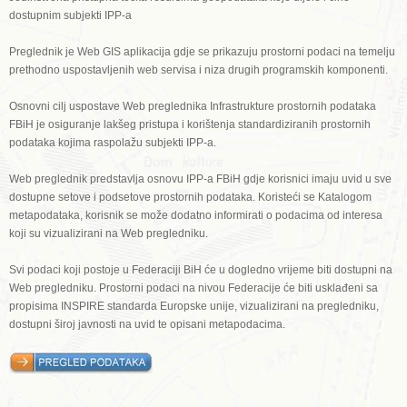
dostupnim subjekti IPP-a
Preglednik je Web GIS aplikacija gdje se prikazuju prostorni podaci na temelju
prethodno uspostavljenih web servisa i niza drugih programskih komponenti.
Osnovni cilj uspostave Web preglednika Infrastrukture prostornih podataka
FBiH je osiguranje lakšeg pristupa i korištenja standardiziranih prostornih
podataka kojima raspolažu subjekti IPP-a.
Web preglednik predstavlja osnovu IPP-a FBiH gdje korisnici imaju uvid u sve
dostupne setove i podsetove prostornih podataka. Koristeći se Katalogom
metapodataka, korisnik se može dodatno informirati o podacima od interesa
koji su vizualizirani na Web pregledniku.
Svi podaci koji postoje u Federaciji BiH će u dogledno vrijeme biti dostupni na
Web pregledniku. Prostorni podaci na nivou Federacije će biti usklađeni sa
propisima INSPIRE standarda Europske unije, vizualizirani na pregledniku,
dostupni široj javnosti na uvid te opisani metapodacima.