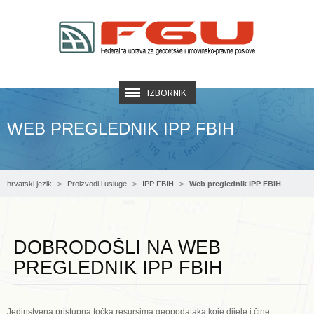
IZBORNIK
WEB PREGLEDNIK IPP FBIH
hrvatski jezik
Proizvodi i usluge
IPP FBIH
Web preglednik IPP FBiH
DOBRODOŠLI NA WEB
PREGLEDNIK IPP FBIH
Jedinstvena pristupna točka resursima geopodataka koje dijele i čine