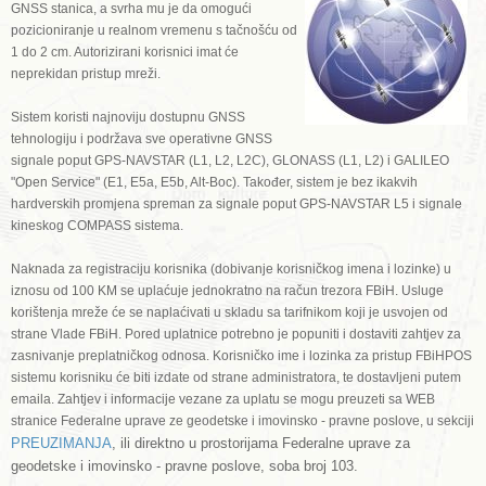
GNSS stanica, a svrha mu je da omogući
pozicioniranje u realnom vremenu s tačnošću od
1 do 2 cm. Autorizirani korisnici imat će
neprekidan pristup mreži.
Sistem koristi najnoviju dostupnu GNSS
tehnologiju i podržava sve operativne GNSS
signale poput GPS-NAVSTAR (L1, L2, L2C), GLONASS (L1, L2) i GALILEO
"Open Service" (E1, E5a, E5b, Alt-Boc). Također, sistem je bez ikakvih
hardverskih promjena spreman za signale poput GPS-NAVSTAR L5 i signale
kineskog COMPASS sistema.
Naknada za registraciju korisnika (dobivanje korisničkog imena i lozinke) u
iznosu od 100 KM se uplaćuje jednokratno na račun trezora FBiH. Usluge
korištenja mreže će se naplaćivati u skladu sa tarifnikom koji je usvojen od
strane Vlade FBiH. Pored uplatnice potrebno je popuniti i dostaviti zahtjev za
zasnivanje preplatničkog odnosa. Korisničko ime i lozinka za pristup FBiHPOS
sistemu korisniku će biti izdate od strane administratora, te dostavljeni putem
emaila. Zahtjev i informacije vezane za uplatu se mogu preuzeti sa WEB
stranice Federalne uprave ze geodetske i imovinsko - pravne poslove, u sekciji
PREUZIMANJA
, ili direktno u prostorijama Federalne uprave za
geodetske i imovinsko - pravne poslove, soba broj 103.