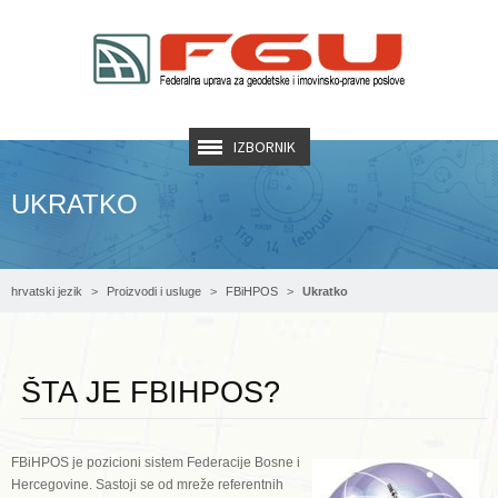
IZBORNIK
UKRATKO
hrvatski jezik
Proizvodi i usluge
FBiHPOS
Ukratko
ŠTA JE FBIHPOS?
FBiHPOS je pozicioni sistem Federacije Bosne i
Hercegovine. Sastoji se od mreže referentnih