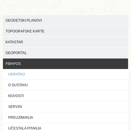
GEODETSKI PLANOVI
TOPOGRAFSKE KARTE
KATASTAR
GEOPORTAL
FBIHPOS
UKRATKO
O SUSTAVU
NOVOSTI
SERVISI
PREUZIMANJA
UČESTALA PITANJA