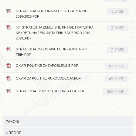
STRATEGIJA SEKTORA ZA U FBIH ZA PERIOD
(1.5 MB)
2016-2020.PDF
IKT STRATEGIJA ZEMLJISNE KNJIGE I KATASTRA
(2.9 MB)
NEKRETNINA ZEMLJISTA FBIH ZA PERIOD 2019.
2029..PDF
STRATEGIJA USPOSTAVE I ODRZAVANJA IPP
(1.2 MB)
FBIH.PDF
OKVIR POLITIKE ZA ZAPOSLENIKE.PDF
(95.7 KB)
OKVIR ZA POLITIKE RUKOVODENJA.PDF
(89.8 KB)
STRATEGIJA LJUDSKIH RESURSA FGU.PDF
(605.9 KB)
ZAKONI
UREDBE