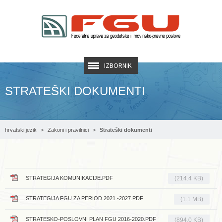
IZBORNIK
STRATEŠKI DOKUMENTI
hrvatski jezik
Zakoni i pravilnici
Strateški dokumenti
STRATEGIJA KOMUNIKACIJE.PDF
(214.4 KB)
STRATEGIJA FGU ZA PERIOD 2021.-2027.PDF
(1.1 MB)
STRATESKO-POSLOVNI PLAN FGU 2016-2020.PDF
(894.0 KB)