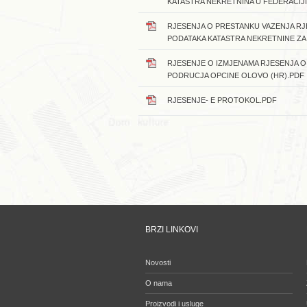
KATASTRA NEKRETNINA U FEDERACIJI
RJESENJA O PRESTANKU VAZENJA RJ
PODATAKA KATASTRA NEKRETNINE ZA
RJESENJE O IZMJENAMA RJESENJA O 
PODRUCJA OPCINE OLOVO (HR).PDF
RJESENJE- E PROTOKOL.PDF
BRZI LINKOVI
Novosti
O nama
Proizvodi i usluge