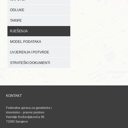
ODLUKE
TARIFE
RJEŠENJA
MODEL PODATAKA
UVJERENJA I POTVRDE
STRATEŠKI DOKUMENTI
KONTAKT
Federalna uprava za geodetske i
imovinsko - pravne poslove
Hamdije Kreševljakovića 96
71000 Sarajevo