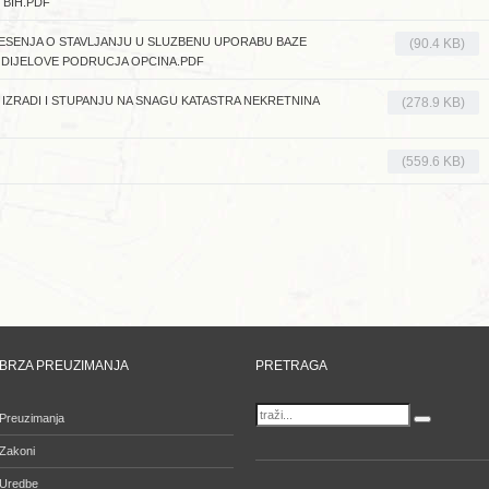
 BIH.PDF
ESENJA O STAVLJANJU U SLUZBENU UPORABU BAZE
(90.4 KB)
 DIJELOVE PODRUCJA OPCINA.PDF
IZRADI I STUPANJU NA SNAGU KATASTRA NEKRETNINA
(278.9 KB)
(559.6 KB)
BRZA PREUZIMANJA
PRETRAGA
Preuzimanja
Zakoni
Uredbe