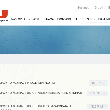
Bosanski
Srpski
E
NASLOVNA
NOVOSTI
O NAMA
PROIZVODI I USLUGE
ZAKONI I PRAVILNI
OPCINA U KOJIMA JE PROGLASEN KKU.PDF
(58.1 KB)
OPCINA U KOJIMA JE USPOSTAVLJEN KATASTAR NEKRETNINA U
(153.3 KB)
OPCINA U KOJIMA JE USPOSTAVLJENA BAZA PODATAKA
(119.5 KB)