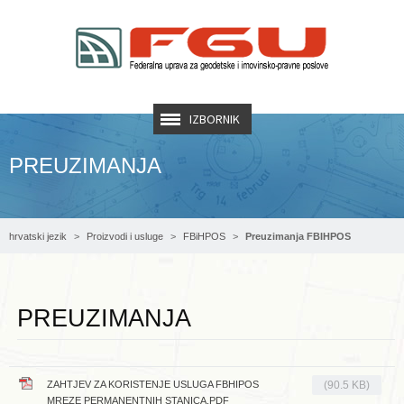
IZBORNIK
PREUZIMANJA
hrvatski jezik
Proizvodi i usluge
FBiHPOS
Preuzimanja FBIHPOS
PREUZIMANJA
ZAHTJEV ZA KORISTENJE USLUGA FBHIPOS
(90.5 KB)
MREZE PERMANENTNIH STANICA.PDF