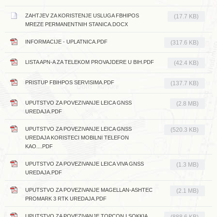
ZAHTJEV ZA KORISTENJE USLUGA FBHIPOS
(17.7 KB)
MREZE PERMANENTNIH STANICA.DOCX
INFORMACIJE - UPLATNICA.PDF
(317.6 KB)
LISTA APN-A ZA TELEKOM PROVAJDERE U BIH.PDF
(42.4 KB)
PRISTUP FBIHPOS SERVISIMA.PDF
(137.7 KB)
UPUTSTVO ZA POVEZIVANJE LEICA GNSS
(2.8 MB)
UREDAJA.PDF
UPUTSTVO ZA POVEZIVANJE LEICA GNSS
(520.3 KB)
UREDAJA KORISTECI MOBILNI TELEFON
KAO....PDF
UPUTSTVO ZA POVEZIVANJE LEICA VIVA GNSS
(1.3 MB)
UREDAJA.PDF
UPUTSTVO ZA POVEZIVANJE MAGELLAN-ASHTEC
(2.1 MB)
PROMARK 3 RTK UREDAJA.PDF
UPUTSTVO ZA POVEZIVANJE TOPCON I SOKKIA