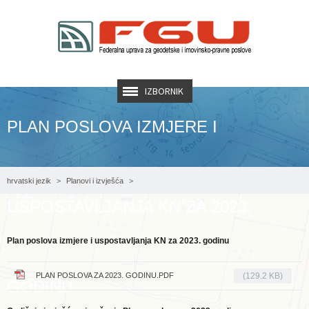
IZBORNIK
PLAN POSLOVA IZMJERE I
hrvatski jezik
Planovi i izvješća
USPOSTAVLJANJA KN ZA 2023.
Plan poslova izmjere i uspostavljanja KN za 2023. godinu
Plan poslova izmjere i uspostavljanja KN za 2023. godinu
PLAN POSLOVA ZA 2023. GODINU.PDF
(129.2 KB)
GODINU