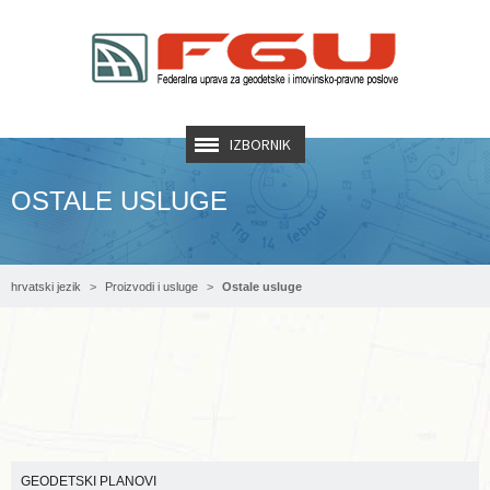
IZBORNIK
OSTALE USLUGE
hrvatski jezik
Proizvodi i usluge
Ostale usluge
00:00
04:55
GEODETSKI PLANOVI