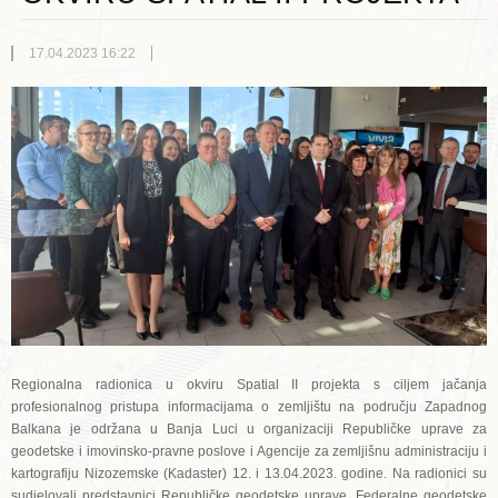
17.04.2023 16:22
Regionalna radionica u okviru Spatial II projekta s ciljem jačanja
profesionalnog pristupa informacijama o zemljištu na području Zapadnog
Balkana je održana u Banja Luci u organizaciji Republičke uprave za
geodetske i imovinsko-pravne poslove i Agencije za zemljišnu administraciju i
kartografiju Nizozemske (Kadaster) 12. i 13.04.2023. godine. Na radionici su
sudjelovali predstavnici Republičke geodetske uprave, Federalne geodetske