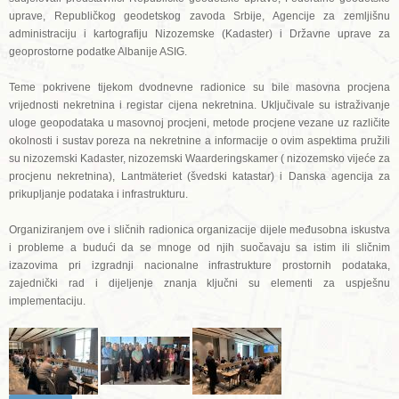
uprave, Republičkog geodetskog zavoda Srbije, Agencije za zemljišnu
administraciju i kartografiju Nizozemske (Kadaster) i Državne uprave za
geoprostorne podatke Albanije ASIG.
Teme pokrivene tijekom dvodnevne radionice su bile masovna procjena
vrijednosti nekretnina i registar cijena nekretnina. Uključivale su istraživanje
uloge geopodataka u masovnoj procjeni, metode procjene vezane uz različite
okolnosti i sustav poreza na nekretnine a informacije o ovim aspektima pružili
su nizozemski Kadaster, nizozemski Waarderingskamer ( nizozemsko vijeće za
procjenu nekretnina), Lantmäteriet (švedski katastar) i Danska agencija za
prikupljanje podataka i infrastrukturu.
Organiziranjem ove i sličnih radionica organizacije dijele međusobna iskustva
i probleme a budući da se mnoge od njih suočavaju sa istim ili sličnim
izazovima pri izgradnji nacionalne infrastrukture prostornih podataka,
zajednički rad i dijeljenje znanja ključni su elementi za uspješnu
implementaciju.