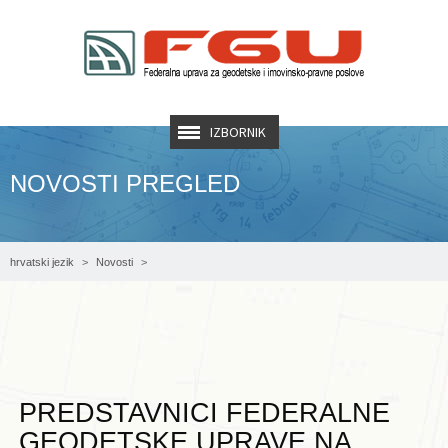
IZBORNIK
NOVOSTI PREGLED
hrvatski jezik
Novosti
Predstavnici Federalne geodetske uprave na prijemu povodom obilježavanja
Nacionalnog dana Kraljevine Švedske
PREDSTAVNICI FEDERALNE
GEODETSKE UPRAVE NA