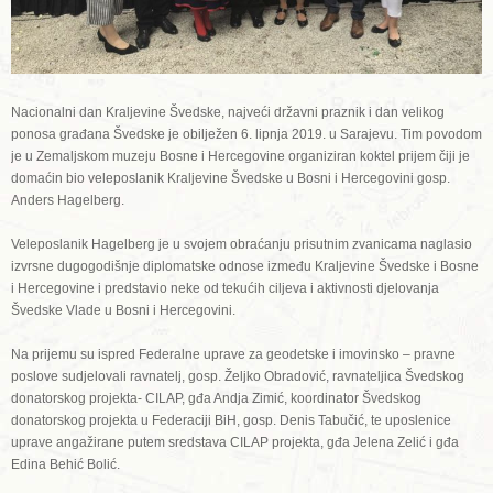
Nacionalni dan Kraljevine Švedske, najveći državni praznik i dan velikog
ponosa građana Švedske je obilježen 6. lipnja 2019. u Sarajevu. Tim povodom
je u Zemaljskom muzeju Bosne i Hercegovine organiziran koktel prijem čiji je
domaćin bio veleposlanik Kraljevine Švedske u Bosni i Hercegovini gosp.
Anders Hagelberg.
Veleposlanik Hagelberg je u svojem obraćanju prisutnim zvanicama naglasio
izvrsne dugogodišnje diplomatske odnose između Kraljevine Švedske i Bosne
i Hercegovine i predstavio neke od tekućih ciljeva i aktivnosti djelovanja
Švedske Vlade u Bosni i Hercegovini.
Na prijemu su ispred Federalne uprave za geodetske i imovinsko – pravne
poslove sudjelovali ravnatelj, gosp. Željko Obradović, ravnateljica Švedskog
donatorskog projekta- CILAP, gđa Andja Zimić, koordinator Švedskog
donatorskog projekta u Federaciji BiH, gosp. Denis Tabučić, te uposlenice
uprave angažirane putem sredstava CILAP projekta, gđa Jelena Zelić i gđa
Edina Behić Bolić.