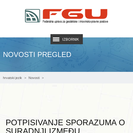
IZBORNIK
NOVOSTI PREGLED
hrvatski jezik
Novosti
Potpisivanje Sporazuma o suradnji između Sveučilišta u Mostaru, Ustrojbena
jedinica Građevinski fakultet i Federalne uprave za geodetske i imovinsko-pravne
poslove
POTPISIVANJE SPORAZUMA O
SURADNJI IZMEĐU