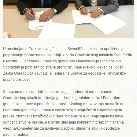
U prostorijama Građevinskog fakulteta Sveučilišta u Mostaru upriličeno je
potpisivanje Sporazuma o suradnji između Građevinskog fakulteta Sveučilišta
u Mostaru i Federalne uprave za geodetske i imovinsko-pravne poslove.
Sporazum je potpisan od strane prof.dr.sc. Maje Prskalo, dekanice i gosp.
Željka Obradovića, ravnatelja Federalne uprave za geodetske i imovinsko-
pravne poslove.
Sporazumom o suradnji se uspostavljaju partnerski odnosi između
Građevinskog fakulteta –studija geodezije i geoinformatike i Federalne
geodetske uprave u području znanosti i visokog obrazovanja na način da
Federalna geodetska uprava u okviru svojih mogućnosti i povezivanjem
prakse, znanosti i istraživačkog rada, organizira izvođenje dijela nastave
odnosno stručne prakse, a u svrhu stjecanja konkretnih praktičnih znanja i
vještina/kompetencija za nastavno osoblje i studente studija geodezije i
geoinformatike.