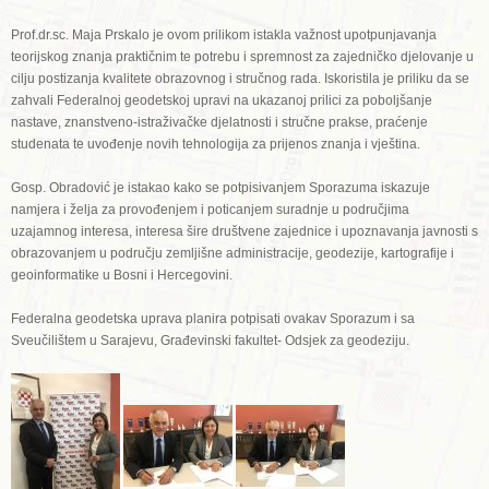
Prof.dr.sc. Maja Prskalo je ovom prilikom istakla važnost upotpunjavanja
teorijskog znanja praktičnim te potrebu i spremnost za zajedničko djelovanje u
cilju postizanja kvalitete obrazovnog i stručnog rada. Iskoristila je priliku da se
zahvali Federalnoj geodetskoj upravi na ukazanoj prilici za poboljšanje
nastave, znanstveno-istraživačke djelatnosti i stručne prakse, praćenje
studenata te uvođenje novih tehnologija za prijenos znanja i vještina.
Gosp. Obradović je istakao kako se potpisivanjem Sporazuma iskazuje
namjera i želja za provođenjem i poticanjem suradnje u područjima
uzajamnog interesa, interesa šire društvene zajednice i upoznavanja javnosti s
obrazovanjem u području zemljišne administracije, geodezije, kartografije i
geoinformatike u Bosni i Hercegovini.
Federalna geodetska uprava planira potpisati ovakav Sporazum i sa
Sveučilištem u Sarajevu, Građevinski fakultet- Odsjek za geodeziju.