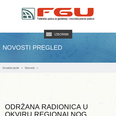
IZBORNIK
NOVOSTI PREGLED
hrvatski jezik
Novosti
Održana radionica u okviru regionalnog projekta SPATIAL II
ODRŽANA RADIONICA U
OKVIRU REGIONALNOG