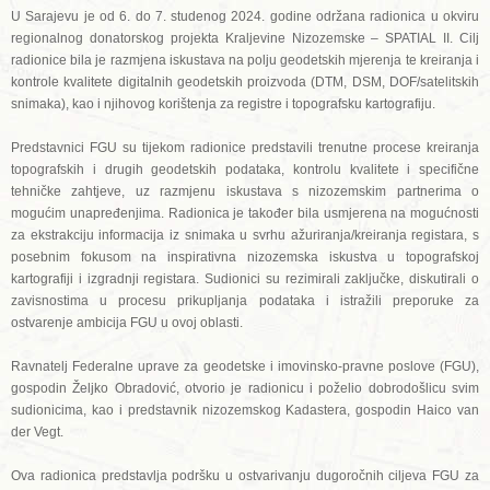
U Sarajevu je od 6. do 7. studenog 2024. godine održana radionica u okviru
regionalnog donatorskog projekta Kraljevine Nizozemske – SPATIAL II. Cilj
radionice bila je razmjena iskustava na polju geodetskih mjerenja te kreiranja i
kontrole kvalitete digitalnih geodetskih proizvoda (DTM, DSM, DOF/satelitskih
snimaka), kao i njihovog korištenja za registre i topografsku kartografiju.
Predstavnici FGU su tijekom radionice predstavili trenutne procese kreiranja
topografskih i drugih geodetskih podataka, kontrolu kvalitete i specifične
tehničke zahtjeve, uz razmjenu iskustava s nizozemskim partnerima o
mogućim unapređenjima. Radionica je također bila usmjerena na mogućnosti
za ekstrakciju informacija iz snimaka u svrhu ažuriranja/kreiranja registara, s
posebnim fokusom na inspirativna nizozemska iskustva u topografskoj
kartografiji i izgradnji registara. Sudionici su rezimirali zaključke, diskutirali o
zavisnostima u procesu prikupljanja podataka i istražili preporuke za
ostvarenje ambicija FGU u ovoj oblasti.
Ravnatelj Federalne uprave za geodetske i imovinsko-pravne poslove (FGU),
gospodin Željko Obradović, otvorio je radionicu i poželio dobrodošlicu svim
sudionicima, kao i predstavnik nizozemskog Kadastera, gospodin Haico van
der Vegt.
Ova radionica predstavlja podršku u ostvarivanju dugoročnih ciljeva FGU za