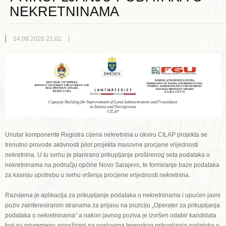
NEKRETNINAMA
24.08.2020 21:02
Unutar komponente Registra cijena nekretnina u okviru CILAP projekta se
trenutno provode aktivnosti pilot projekta masovne procjene vrijednosti
nekretnina. U tu svrhu je planirano prikupljanje proširenog seta podataka o
nekretninama na području općine Novo Sarajevo, te formiranje baze podataka
za kasniju upotrebu u svrhu vršenja procjene vrijednosti nekretnina.
Razvijena je aplikacija za prikupljanje podataka o nekretninama i upućen javni
poziv zainteresiranim stranama za prijavu na poziciju „Operater za prikupljanja
podataka o nekretninama“ a nakon javnog poziva je izvršen odabir kandidata
koji su privremeno angažirani na poslovima terenskog prikupljanja podataka o