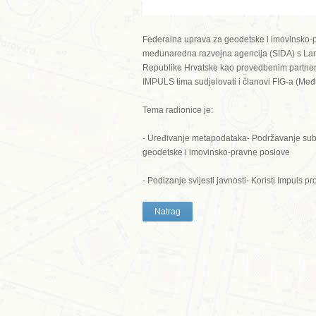
Federalna uprava za geodetske i imovinsko-p
međunarodna razvojna agencija (SIDA) s La
Republike Hrvatske kao provedbenim partneri
IMPULS tima sudjelovati i članovi FIG-a (Me
Tema radionice je:
- Uređivanje metapodataka- Podržavanje sub
geodetske i imovinsko-pravne poslove
- Podizanje svijesti javnosti- Koristi Impuls p
Natrag