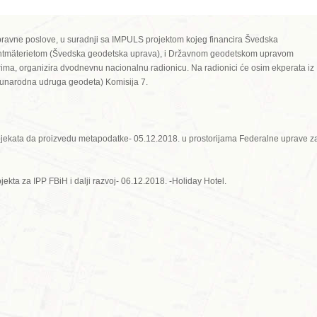
ravne poslove, u suradnji sa IMPULS projektom kojeg financira Švedska
ntmäterietom (Švedska geodetska uprava), i Državnom geodetskom upravom
ma, organizira dvodnevnu nacionalnu radionicu. Na radionici će osim ekperata iz
đunarodna udruga geodeta) Komisija 7.
jekata da proizvedu metapodatke- 05.12.2018. u prostorijama Federalne uprave z
rojekta za IPP FBiH i dalji razvoj- 06.12.2018. -Holiday Hotel.