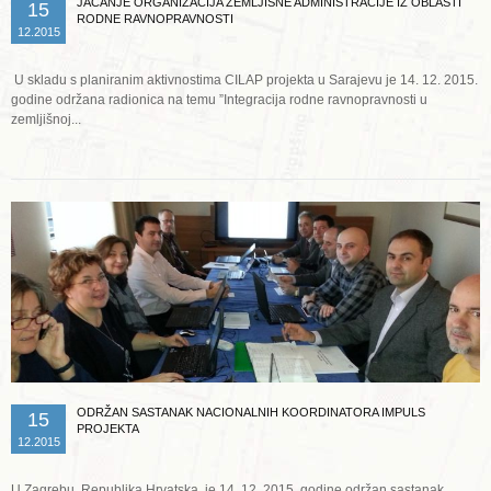
JAČANJE ORGANIZACIJA ZEMLJIŠNE ADMINISTRACIJE IZ OBLASTI
15
RODNE RAVNOPRAVNOSTI
12.2015
U skladu s planiranim aktivnostima CILAP projekta u Sarajevu je 14. 12. 2015.
godine održana radionica na temu ”Integracija rodne ravnopravnosti u
zemljišnoj...
Opširnije ...
ODRŽAN SASTANAK NACIONALNIH KOORDINATORA IMPULS
15
PROJEKTA
12.2015
U Zagrebu, Republika Hrvatska, je 14. 12. 2015. godine održan sastanak