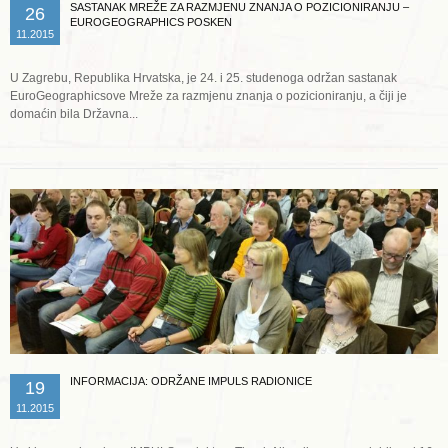
SASTANAK MREŽE ZA RAZMJENU ZNANJA O POZICIONIRANJU –
26
EUROGEOGRAPHICS POSKEN
11.2015
U Zagrebu, Republika Hrvatska, je 24. i 25. studenoga održan sastanak
EuroGeographicsove Mreže za razmjenu znanja o pozicioniranju, a čiji je
domaćin bila Državna...
Opširnije ...
INFORMACIJA: ODRŽANE IMPULS RADIONICE
19
11.2015