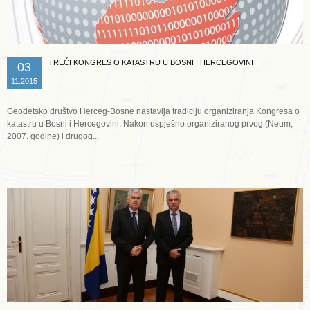
TREĆI KONGRES O KATASTRU U BOSNI I HERCEGOVINI
03
11.2015
Geodetsko društvo Herceg-Bosne nastavlja tradiciju organiziranja Kongresa o
katastru u Bosni i Hercegovini. Nakon uspješno organiziranog prvog (Neum,
2007. godine) i drugog...
Opširnije ...