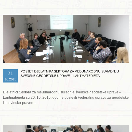
POSJET DJELATNIKA SEKTORA ZA MEĐUNARODNU SURADNJU
21
ŠVEDSKE GEODETSKE UPRAVE – LANTMÄTERIETA
10.2015
Djelatnici Sektora za međunarodnu suradnje švedske geodetske uprave –
Lantmäterieta su 20. 10. 2015. godine posjetili Federalnu upravu za geodetske
i imovinsko-pravne...
Opširnije ...