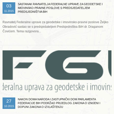
SASTANAK RAVNATELJA FEDERALNE UPRAVE ZA GEODETSKE I
03
IMOVINSKO-PRAVNE POSLOVE S PREDSJEDATELJEM
11.2015
PREDSJEDNIŠTVA BIH
Ravnatelj Federalne uprave za geodetske i imovinsko-pravne poslove Željko
Obradović sastao se s predsjedateljem Predsjedništva BiH dr. Draganom
Čovićem. Tema razgovora...
Opširnije ...
NAKON DOMA NARODA I ZASTUPNIČKI DOM PARLAMENTA
27
FEDERACIJE BIH PODRŽAO PRIJEDLOG ZAKONA O IZMJENI I
10.2015
DOPUNI ZAKONA O IZVLAŠTENJU