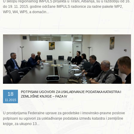
U sklopu regionalnog IMPULS projekta u Tirani, Albanija, su u razdoblju od 16.
do 19. 11. 2015. godine održane IMPULS radionice za radne pakete WP2,
WP3, W4, WP5, a domaćin...
Opširnije ...
POTPISANI UGOVORI ZA USKLAĐIVANJE PODATAKA KATASTRA I
18
ZEMLJIŠNE KNJIGE – FAZA IV
11.2015
U prostorijama Federalne uprave za geodetske i imovinsko-pravne poslove
potpisani su ugovori za usklađivanje podataka između katastra i zemljišne
knjige, za ukupno 13...
Opširnije ...