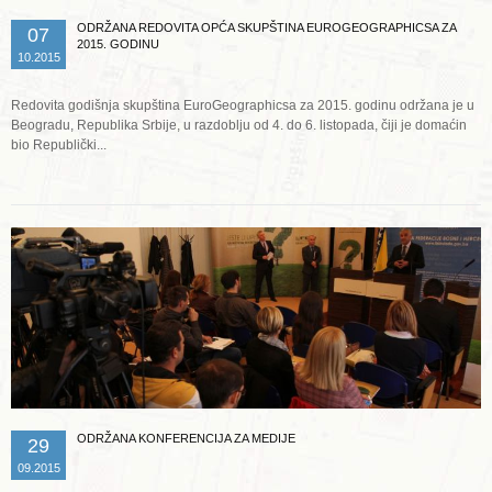
ODRŽANA REDOVITA OPĆA SKUPŠTINA EUROGEOGRAPHICSA ZA
07
2015. GODINU
10.2015
Redovita godišnja skupština EuroGeographicsa za 2015. godinu održana je u
Beogradu, Republika Srbije, u razdoblju od 4. do 6. listopada, čiji je domaćin
bio Republički...
Opširnije ...
ODRŽANA KONFERENCIJA ZA MEDIJE
29
09.2015