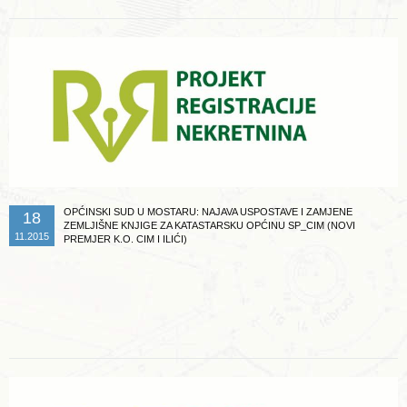
OPĆINSKI SUD U MOSTARU: NAJAVA USPOSTAVE I ZAMJENE
18
ZEMLJIŠNE KNJIGE ZA KATASTARSKU OPĆINU SP_CIM (NOVI
11.2015
PREMJER K.O. CIM I ILIĆI)
Opširnije ...