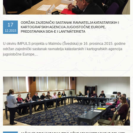
ODRŽAN ZAJEDNIČKI SASTANAK RAVNATELJA KATASTARSKIH I
17
KARTOGRAFSKIH AGENCIJA JUGOISTOČNE EUROPE,
12.2015
PREDSTAVNIKA SIDA-E I LANTMÄTERIETA
U okviru IMPULS projekta u Malmöu (Švedska) je 16. prosinca 2015. godine
održan zajednički sastanak ravnatelja katastarskih i kartografskih agencija
jugoistočne Europe,...
Opširnije ...