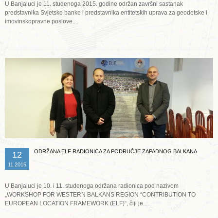
U Banjaluci je 11. studenoga 2015. godine održan završni sastanak
predstavnika Svjetske banke i predstavnika entitetskih uprava za geodetske i
imovinskopravne poslove....
Opširnije ...
ODRŽANA ELF RADIONICA ZA PODRUČJE ZAPADNOG BALKANA
12
11.2015
U Banjaluci je 10. i 11. studenoga održana radionica pod nazivom
„WORKSHOP FOR WESTERN BALKANS REGION “CONTRIBUTION TO
EUROPEAN LOCATION FRAMEWORK (ELF)“, čiji je...
Opširnije ...