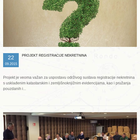
PROJEKT REGISTRACIJE NEKRETNINA
22
09.2015
Projekt je veoma važan za uspostavu održivog sustava registracije nekretnina
s usklađenim katastarskim i zemljišnoknjižnim evidencijama, kao i pružanja
pouzdanih i...
Opširnije ...