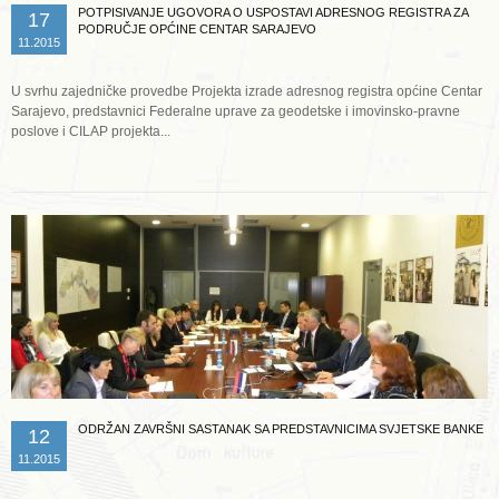
POTPISIVANJE UGOVORA O USPOSTAVI ADRESNOG REGISTRA ZA
17
PODRUČJE OPĆINE CENTAR SARAJEVO
11.2015
U svrhu zajedničke provedbe Projekta izrade adresnog registra općine Centar
Sarajevo, predstavnici Federalne uprave za geodetske i imovinsko-pravne
poslove i CILAP projekta...
Opširnije ...
ODRŽAN ZAVRŠNI SASTANAK SA PREDSTAVNICIMA SVJETSKE BANKE
12
11.2015