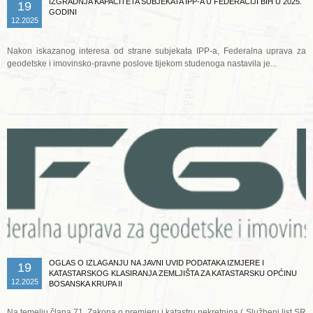
IZGRADNJA KAPACITETA SUBJEKATA IPP-A U FEDERACIJI BIH U 2025.
19
GODINI
12.2025
Nakon iskazanog interesa od strane subjekata IPP-a, Federalna uprava za
geodetske i imovinsko-pravne poslove tijekom studenoga nastavila je...
Opširnije ...
OGLAS O IZLAGANJU NA JAVNI UVID PODATAKA IZMJERE I
19
KATASTARSKOG KLASIRANJA ZEMLJIŠTA ZA KATASTARSKU OPĆINU
12.2025
BOSANSKA KRUPA II
Na temelju člana 71. Zakona o premjeru i katastru nekretnina („Službeni list SR