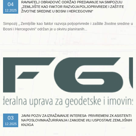
RAVNATELJ OBRADOVIĆ ODRŽAO PREDAVANJE NA SIMPOZIJU
04
„ZEMLJIŠTE KAO FAKTOR RAZVOJA POLJOPRIVREDE I ZAŠTITE
12.2025
ŽIVOTNE SREDINE U BOSNI I HERCEGOVINI“
Simpozij „ Zemljište kao faktor razvoja poljoprivrede i zaštite životne sredine u
Bosni i Hercegovini“ održan je u okviru planiranih...
Opširnije ...
JAVNI POZIV ZA IZRAŽAVANJE INTERESA- PRIVREMENI ZK ASISTENTI
03
NA POSLOVIMA AŽURIRANJA I ZAMJENE I/ILI USPOSTAVE ZEMLJIŠNIH
12.2025
KNJIGA