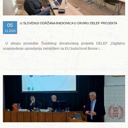
U SLOVENIJI ODRŽANA RADIONICA U OKVIRU DELEF PROJEKTA
05
12.2025
U sklopu provedbe Švedskog donatorskog projekta DELEF „Digitalno
unaprjeđenje upravljanja zemljištem za EU budućnost Bosne i...
Opširnije ...