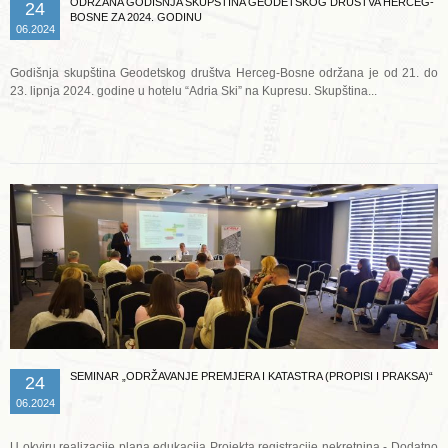
ODRŽANA GODIŠNJA SKUPŠTINA GEODETSKOG DRUŠTVA HERCEG-
24
BOSNE ZA 2024. GODINU
06.2024
Godišnja skupština Geodetskog društva Herceg-Bosne održana je od 21. do
23. lipnja 2024. godine u hotelu “Adria Ski” na Kupresu. Skupština...
Opširnije ...
SEMINAR „ODRŽAVANJE PREMJERA I KATASTRA (PROPISI I PRAKSA)“
24
06.2024
U okviru realizacije plana edukacija Projekta registracije nekretnina - Dodatno