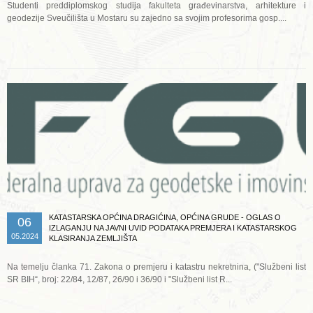
Studenti preddiplomskog studija fakulteta građevinarstva, arhitekture i
geodezije Sveučilišta u Mostaru su zajedno sa svojim profesorima gosp....
Opširnije ...
KATASTARSKA OPĆINA DRAGIĆINA, OPĆINA GRUDE - OGLAS O
06
IZLAGANJU NA JAVNI UVID PODATAKA PREMJERA I KATASTARSKOG
05.2024
KLASIRANJA ZEMLJIŠTA
Na temelju članka 71. Zakona o premjeru i katastru nekretnina, ("Službeni list
SR BIH“, broj: 22/84, 12/87, 26/90 i 36/90 i "Službeni list R...
Opširnije ...