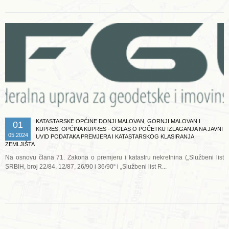
KATASTARSKE OPĆINE DONJI MALOVAN, GORNJI MALOVAN I
01
KUPRES, OPĆINA KUPRES - OGLAS O POČETKU IZLAGANJA NA JAVNI
05.2024
UVID PODATAKA PREMJERA I KATASTARSKOG KLASIRANJA
ZEMLJIŠTA
Na osnovu člana 71. Zakona o premjeru i katastru nekretnina („Službeni list
SRBIH, broj 22/84, 12/87, 26/90 i 36/90“ i „Službeni list R...