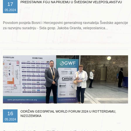
PREDSTAVNIK FGU NA PRIJEMU U ŠVEDSKOM VELEPOSLANSTVU
17
05.2024
Povodom posjeta Bosni i Hercegovini generalnog ravnatelja Švedske agencije
za razvojnu suradnju - Sida gosp. Jakoba Granita, veleposlanica...
Opširnije ...
ODRŽAN GEOSPATIAL WORLD FORUM 2024 U ROTTERDAMU,
16
NIZOZEMSKA
05.2024