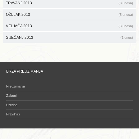
TRAVANJ 2013
(8 unosa)
OŽUJAK 2013
(5 unosa)
VELJAČA 2013
(3 unosa)
SIJEČANJ 2013
(1 unos)
BRZA PREUZIMANJA
Preuzimanja
Zakoni
Uredbe
Pravilnici