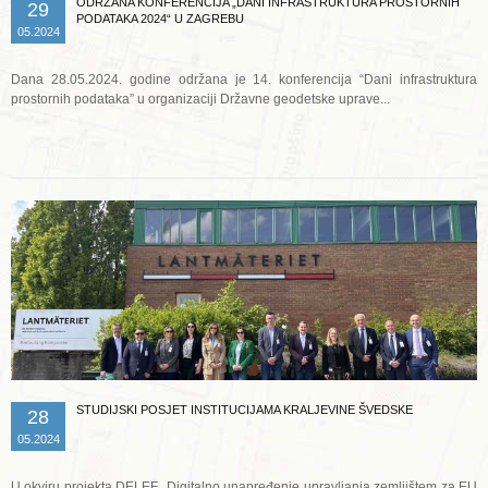
ODRŽANA KONFERENCIJA „DANI INFRASTRUKTURA PROSTORNIH
29
PODATAKA 2024“ U ZAGREBU
05.2024
Dana 28.05.2024. godine održana je 14. konferencija “Dani infrastruktura
prostornih podataka” u organizaciji Državne geodetske uprave...
Opširnije ...
STUDIJSKI POSJET INSTITUCIJAMA KRALJEVINE ŠVEDSKE
28
05.2024
U okviru projekta DELEF „Digitalno unapređenje upravljanja zemljištem za EU