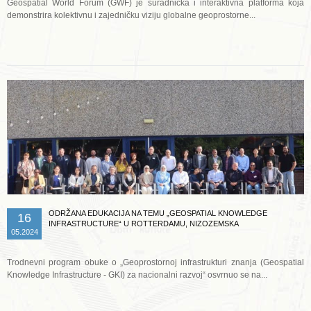
Geospatial World Forum (GWF) je suradnička i interaktivna platforma koja
demonstrira kolektivnu i zajedničku viziju globalne geoprostorne...
Opširnije ...
ODRŽANA EDUKACIJA NA TEMU „GEOSPATIAL KNOWLEDGE
16
INFRASTRUCTURE“ U ROTTERDAMU, NIZOZEMSKA
05.2024
Trodnevni program obuke o „Geoprostornoj infrastrukturi znanja (Geospatial
Knowledge Infrastructure - GKI) za nacionalni razvoj“ osvrnuo se na...
Opširnije ...