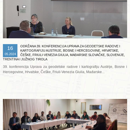
ODRŽANA 39. KONFERENCIJA UPRAVA ZA GEODETSKE RADOVE I
16
KARTOGRAFIJU AUSTRIJE, BOSNE I HERCEGOVINE, HRVATSKE,
05.2024
ČEŠKE, FRIULI-VENEZIA GIULIA, MAĐARSKE SLOVAČKE, SLOVENIJE,
TRENTINA I JUŽNOG TIROLA
39. konferencija Uprava za geodetske radove i kartografiju Austrije, Bosne i
Hercegovine, Hrvatske, Češke, Friuli-Venezia Giulia, Mađarske...
Opširnije ...