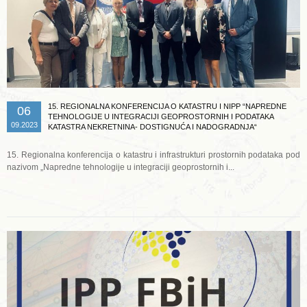
15. REGIONALNA KONFERENCIJA O KATASTRU I NIPP “NAPREDNE
06
TEHNOLOGIJE U INTEGRACIJI GEOPROSTORNIH I PODATAKA
09.2023
KATASTRA NEKRETNINA- DOSTIGNUĆA I NADOGRADNJA“
15. Regionalna konferencija o katastru i infrastrukturi prostornih podataka pod
nazivom „Napredne tehnologije u integraciji geoprostornih i...
Opširnije ...