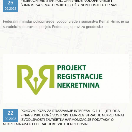
FEDERALNI MINISTAR POLJOPRIVREDE, VODOPRIVREDE I
25
ŠUMARSTVA KEMAL HRNJIĆ U SLUŽBENOM POSJETU UPRAVI
09.2023
Federalni ministar poljoprivrede, vodoprivrede i šumarstva Kemal Hrnjić je sa
suradnicima boravio u posjetu Federalnoj upravi za geodetske i...
Opširnije ...
PONOVNI POZIV ZA IZRAŽAVANJE INTERESA - C.1.1.1.-„STUDIJA
22
FINANSIJSKE ODRŽIVOSTI SISTEMA REGISTRACIJE NEKRETNINA I
09.2023
IZVODLJIVOSTI ZAVRŠETKA HARMONIZACIJE PODATAKA“ O
NEKRETNINAMA U FEDERACIJI BOSNE I HERCEGOVINE