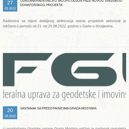
ODRŽANA RADIONICA U SKLOPU DIZAJN FAZE NOVOG ŠVEDSKOG
27
DONATORSKOG PROJEKTA
08.2022
Radionica sa ciljem detaljnog definiranja obima projektnih aktivnosti je
održana u periodu od 21. do 25.08.2022. godine u Gavle-u (Kraljevina...
Opširnije ...
SASTANAK SA PREDSTAVNICIMA GRADA MOSTARA
20
08.2022
U prostorijama Gradske uprave Grada Mostara održan je sastanak ravnatelja