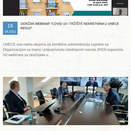
ODRŽAN WEBINAR ”COVID-19 I TRŽIŠTE NEKRETNINA U UNECE
16
REGIJI”
04.2021
UNECE-ova radna skupina za zemljišnu administraciju zajedno sa
Organizacijom za hranu i poljoprivredu Ujedinjenih naroda (FAO) organizira
niz webinara za stručnjake u...
Opširnije ...