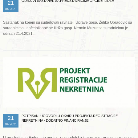
ODRŽAN SASTANAK SA PREDSTAVNICIMA OPĆINE ILIDŽA
21
04.2021
Sastanak na kojem su sudjelovali ravnatelj Uprave gosp. Željko Obradović sa
suradnicima i načelnik općine Ilidža gosp. Nermin Muzur sa suradnicima je
održan 21.4.2021....
Opširnije ...
POTPISANI UGOVORI U OKVIRU PROJEKTA REGISTRACIJE
21
NEKRETNINA - DODATNO FINANCIRANJE
04.2021
U prostorijama Federalne uprave za geodetske i imovinsko-pravne poslove su