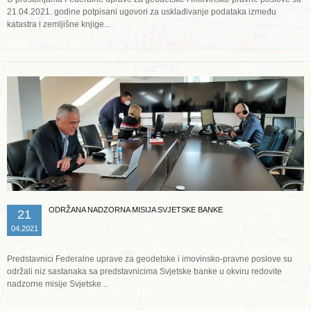
21.04.2021. godine potpisani ugovori za usklađivanje podataka između
katastra i zemljišne knjige...
Opširnije ...
ODRŽANA NADZORNA MISIJA SVJETSKE BANKE
21
04.2021
Predstavnici Federalne uprave za geodetske i imovinsko-pravne poslove su
održali niz sastanaka sa predstavnicima Svjetske banke u okviru redovite
nadzorne misije Svjetske...
Opširnije ...