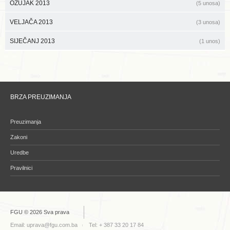
OŽUJAK 2013
(5 unosa)
VELJAČA 2013
(3 unosa)
SIJEČANJ 2013
(1 unos)
BRZA PREUZIMANJA
Preuzimanja
Zakoni
Uredbe
Pravilnici
FGU © 2026 Sva prava
Email:
uprava@fgu.com.ba
Tel: + 387 33 20 17 84