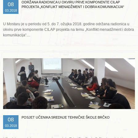
ODRŽANA RADIONICA U OKVIRU PRVE KOMPONENTE CILAP
08
PROJEKTA „KONFLIKT MENADŽMENT I DOBRA KOMUNIKACIJA“
03.2018
U Mostaru je u periodu od 5. do 7. ožujka 2018. godine održana radionica u
okviru prve komponente CILAP projekta na temu „Konflikt menadžment i dobra
komunikacija“....
Opširnije ...
POSJET UČENIKA SREDNJE TEHNIČKE ŠKOLE BRČKO
08
03.2018