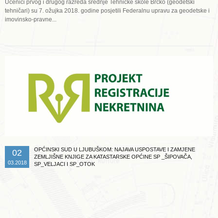
Učenici prvog i drugog razreda srednje Tehničke škole Brčko (geodetski
tehničari) su 7. ožujka 2018. godine posjetili Federalnu upravu za geodetske i
imovinsko-pravne...
Opširnije ...
OPĆINSKI SUD U LJUBUŠKOM: NAJAVA USPOSTAVE I ZAMJENE
02
ZEMLJIŠNE KNJIGE ZA KATASTARSKE OPĆINE SP _ŠIPOVAČA,
03.2018
SP_VELJACI I SP_OTOK
Opširnije ...