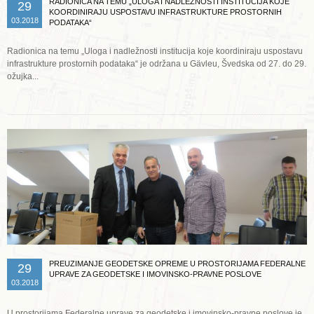
RADIONICA NA TEMU „ULOGA I NADLEŽNOSTI INSTITUCIJA KOJE
29
KOORDINIRAJU USPOSTAVU INFRASTRUKTURE PROSTORNIH
03.2018
PODATAKA“
Radionica na temu „Uloga i nadležnosti institucija koje koordiniraju uspostavu
infrastrukture prostornih podataka“ je održana u Gӓvleu, Švedska od 27. do 29.
ožujka...
Opširnije ...
PREUZIMANJE GEODETSKE OPREME U PROSTORIJAMA FEDERALNE
29
UPRAVE ZA GEODETSKE I IMOVINSKO-PRAVNE POSLOVE
03.2018
U prostorijama Federalne uprave za geodetske i imovinsko-pravne poslove je