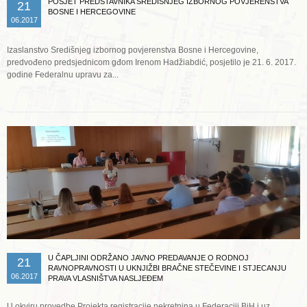
POSJET PREDSTAVNIKA SREDIŠNJEG IZBORNOG POVJERENSTVA
21
BOSNE I HERCEGOVINE
06.2017
Izaslanstvo Središnjeg izbornog povjerenstva Bosne i Hercegovine,
predvođeno predsjednicom gđom Irenom Hadžiabdić, posjetilo je 21. 6. 2017.
godine Federalnu upravu za...
Opširnije ...
U ČAPLJINI ODRŽANO JAVNO PREDAVANJE O RODNOJ
21
RAVNOPRAVNOSTI U UKNJIŽBI BRAČNE STEČEVINE I STJECANJU
06.2017
PRAVA VLASNIŠTVA NASLJEĐEM
U okviru provedbe Projekta registracije nekretnina u Federaciji BiH i uz