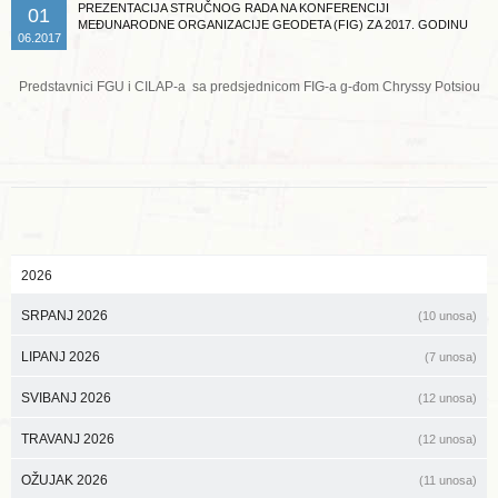
PREZENTACIJA STRUČNOG RADA NA KONFERENCIJI
01
MEĐUNARODNE ORGANIZACIJE GEODETA (FIG) ZA 2017. GODINU
06.2017
Predstavnici FGU i CILAP-a sa predsjednicom FIG-a g-đom Chryssy Potsiou
2026
SRPANJ 2026
(10 unosa)
LIPANJ 2026
(7 unosa)
SVIBANJ 2026
(12 unosa)
TRAVANJ 2026
(12 unosa)
OŽUJAK 2026
(11 unosa)