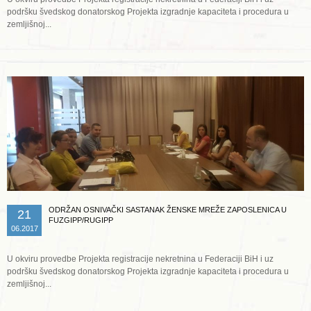
podršku švedskog donatorskog Projekta izgradnje kapaciteta i procedura u
zemljišnoj...
Opširnije ...
ODRŽAN OSNIVAČKI SASTANAK ŽENSKE MREŽE ZAPOSLENICA U
21
FUZGIPP/RUGIPP
06.2017
U okviru provedbe Projekta registracije nekretnina u Federaciji BiH i uz
podršku švedskog donatorskog Projekta izgradnje kapaciteta i procedura u
zemljišnoj...
Opširnije ...